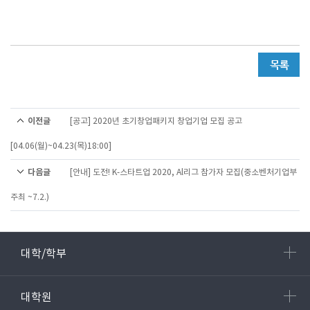
이전글
[공고] 2020년 초기창업패키지 창업기업 모집 공고
[04.06(월)~04.23(목)18:00]
다음글
[안내] 도전! K-스타트업 2020, Al리그 참가자 모집(중소벤처기업부
주최 ~7.2.)
대학/학부
대학원