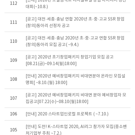
[안내] 2020년 소셜임팩트 디지털뉴딜 창업 아이디어 경진
112
대회(~10.8.)
[공고] 대전·세종·충남 연합 2020년 초·중·고교 SSR 창업
111
(창의)동아리 선정자 공고
[공고] 대전·세종·충남 2020년 초·중·고교 연합 SSR 창업
110
(창의)동아리 모집 공고( ~9.4.)
[공고] 2020년 초기창업패키지 창업기업 모집 공고
109
[08.21(금)~09.14(월)18:00]
[안내] 2020년 예비창업패키지 비대면분야 온라인 모집설
108
명회[ ~8.10.(월) 18:00]
[공고] 2020년 예비창업패키지 비대면 분야 예비창업자 모
107
집공고[07.22(수)~08.10(월)18:00]
106
[안내] 2020 스타트업인로컬 프로젝트 ( ~7.10.)
[안내] 도전! K-스타트업 2020, Al리그 참가자 모집(중소벤
105
처기업부 주최 ~7.2.)