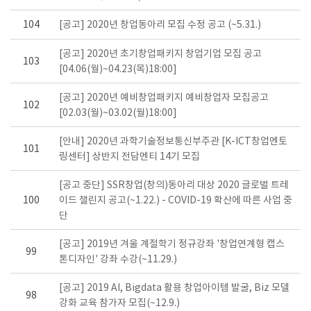
104
[공고] 2020년 창업동아리 모집 수정 공고 (~5.31.)
[공고] 2020년 초기창업패키지 창업기업 모집 공고
103
[04.06(월)~04.23(목)18:00]
[공고] 2020년 예비창업패키지 예비창업자 모집공고
102
[02.03(월)~03.02(월)18:00]
[안내] 2020년 과학기술정보통신부주관 [K-ICT창업멘토
101
링센터] 상반지 전담멘티 14기 모집
[공고 중단] SSR창업(창의)동아리 대상 2020 글로벌 트레
100
이드 챌린지 공고(~1.22.) - COVID-19 확산에 따른 사업 중
단
[공고] 2019년 겨울 계절학기 정규강좌 '창업연계형 캡스
99
톤디자인' 강좌 수강(~11.29.)
[공고] 2019 AI, Bigdata 활용 창업아이템 발굴, Biz 모델
98
강화 교육 참가자 모집(~12.9.)