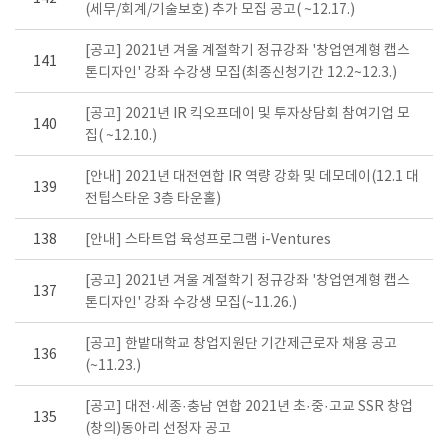
(세무/회계/기술보호) 추가 모집 공고( ~12.17.)
[공고] 2021년 겨울 계절학기 정규강좌 '창업연계형 캡스
141
톤디자인' 강좌 수강생 모집(최종신청기간 12.2~12.3.)
[공고] 2021년 IR 킥오프데이 및 투자상담회 참여기업 모
140
집( ~12.10.)
[안내] 2021년 대전연합 IR 역량 강화 및 데모데이(12.1 대
139
전팁스타운 3층 타운홀)
138
[안내] 스타트업 육성프로그램 i-Ventures
[공고] 2021년 겨울 계절학기 정규강좌 '창업연계형 캡스
137
톤디자인' 강좌 수강생 모집(~11.26.)
[공고] 한밭대학교 창업지원단 기간제근로자 채용 공고
136
(~11.23.)
[공고] 대전·세종·충남 연합 2021년 초·중·고교 SSR 창업
135
(창의)동아리 선정자 공고