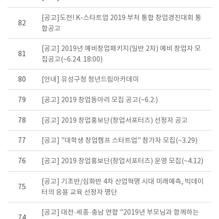
[공고]도전! K-스타트업 2019 부처 통합 창업경진대회 통
82
합공고
[공고] 2019년 예비창업패키지(일반 2차) 예비 창업자 모
81
집공고(~6.24. 18:00)
80
[안내] 유성구청 청년드림아카데미
79
[공고] 2019 창업동아리 모집 공고(~6.2.)
78
[공고] 2019 창업홍보단(창업서포터즈) 선정자 공고
77
[공고] "대학생 창업캠프 스타트업" 참가자 모집(~3.29)
76
[공고] 2019 창업홍보단(창업서포터즈) 운영 모집(~4.12)
[공고] 기초반/심화반 4차 산업혁명 시대 미래예측, 빅데이
75
터의 응용 교육 선정자 명단
[공고] 대전·세종·충남 연합 "2019년 부모님과 함께하는
74