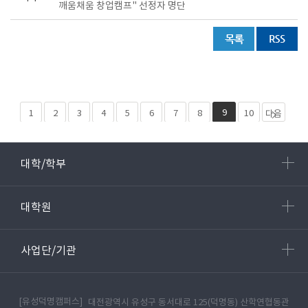
깨움채움 창업캠프" 선정자 명단
9
1
2
3
4
5
6
7
8
10
다음
페이
마지
지 10
막
대학/학부
개
페이
지 25
대학원
사업단/기관
[유성덕명캠퍼스]
대전광역시 유성구 동서대로 125(덕명동) 산학연협동관