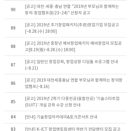
[공고] 대전·세종·충남 연합 "2019년 부모님과 함께하는
90
창의·창업캠프(8/23~24)" 선정자 공고
[공고] 2019년 초기창업패키지(추경)창업기업 모집공고
89
[~8.28.(수) 18:00]
[공고] 2019년 중장년 예비창업패키지 예비창업자 모집공
88
고[8.19(월)~8.28.(수) 18:00]
[공고] 일반인 창업강좌, 창업성장 디딤돌 프로그램 안내
87
(~8.21)
[공고] 2019 대전세종충남 연합 부모님과 함께하는 창의창
86
업캠프(~8.16)
[공고] 2019년 2학기 다중전공(융합전공) '기술스타트업
85
(SUIT)' 개설 강좌 수강 신청 안내
84
[안내] 기술창업아카데미&토크콘서트 안내
83
[안내] K-ICT 창업멘토링센터 하반기 전담멘티 모집 공고