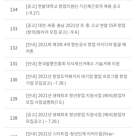
[공고] 한밭대학교 창업지원단 기간제근로자 채용 공고
134
(~9.27)
[공고] 대전·세종·충남 2021년 초·중·고교 연합 SSR 창업
133
(창의)동아리 모집 공고( ~9.4.)
[안내] 2021회 제3회 4개 항만공사 창업 아이디어 발굴 해
132
커톤
131
[안내] 한국발명진흥회 지식재산거래소 기술거래 지원
[안내] 2021년 창업도약패키지 대기업 협업 프로그램 창업
130
기업 모집공고( ~7.28.)
[안내] 2021년 생애최초 청년창업 지원사업 (예비)창업자
129
모집 사업설명회(7.6.)
[공고] 2021년 생애최초 청년창업 지원사업 (예비)창업자
128
모집공고 ( ~ 7.20.)
[안내] 2021년 스타트업-청년인재 이어드림(Year-