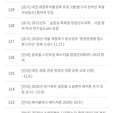
[공고] 대전.세종투자활성화 프로그램(방구석 온라인 투융
119
자상담소) 참여자 모집
[공고] 2021년도「실험실 특화형 창업선도대학」사업 참
118
여 학내 연구실(Lab) 모집
[공고] 2020년 겨울 계절학기 정규강좌 '창업연계형 캡스
117
톤디자인' 강좌 수강(~11.27.)
[안내] 글로벌 스타트업 페스티벌 컴업(COMUP) 2020 참
116
여
[안내] 대전·세종 관광 창업자 역량 강화 교육 신청(
115
~11.6.)
[안내] 2020년 경기북부 글로벌 소셜벤처 해커톤 추가 모
114
집 공고( ~11.9)
113
[안내] 에이블테크 메이커톤 2020(~10.9.)