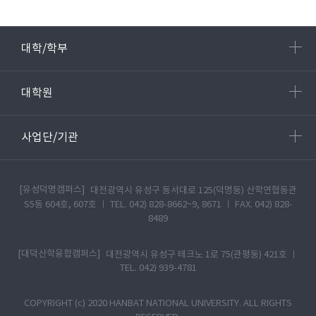
대학/학부
대학원
사업단/기관
[유성덕명캠퍼스]
대전광역시 유성구 동서대로 125(덕명동) 산학연협동관
S5동 604호, 607호 ㅣ TEL. 042) 828-8662~9, 8671 ㅣ FAX. 042) 828-
8489
[대덕산학융합캠퍼스]
대전광역시 유성구 테크노 1로 75(관평동) 421호 ㅣ
TEL. 042) 939-4781
COPYRIGHT (c) 2020 HANBAT NATIONAL UNIVERSITY. ALL RIGHTS