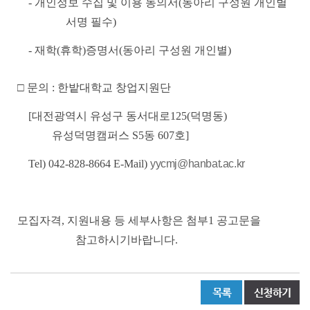
-
개인정보 수집 및 이용 동의서
(
동아리 구성원 개인별
서명 필수
)
-
재학
(
휴학
)
증명서
(
동아리 구성원 개인별
)
□
문의
:
한밭대학교 창업지원단
[
대전광역시 유성구 동서대로
125(
덕명동
)
유성덕명캠퍼스
S5
동
607
호
]
Tel) 042-828-8664 E-Mail)
yycmj@hanbat.ac.kr
모집자격, 지원내용 등 세부사항은 첨부1 공고문을
참고하시기바랍니다.