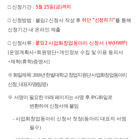
□ 신청기간 :
5월 25일(금)까지
□ 신청방법
: 붙임2 신청서 작성 후
하단 "신청하기"
를 통해
신청기간 내 온라인 제출
□ 신청서류 :
붙임2
사업화창업동아리 신청서
1
부
(HWP)
[
운영계획서
+
회원명단
+
개인정보 수집 및 이용 동의서
+
재학
(
휴학
)
증명서
]
※
화일제목
: 2018
년 한밭대학교 창업지원단 사업화창업동아리
신청
_
대표자명
(
팀명
)
※
서명이 필요한 아래 페이지는 서명 후
JPG
화일로
변환하여 신청서에 붙임
-
사업화창업동아리 신청서 첫장
(
동아리 대표자 서명
필수
)