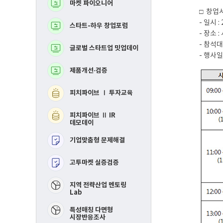
마켓 파이오니어
BM고도화
로
로
그
그
□ 창업
램
램
- 일시 : 
스타트-하우 창업포럼
MVP 제작지원
- 장소
- 참석
글로벌 스타트업 밋업데이
지역연합 창업활성화Ⅰ
투자교육​
- 행사
제품개선·검증
지역연합 창업활성화 
IR데모데이​
피치파이브 Ⅰ 투자교육
RE-mastering​
피치파이브 Ⅱ IR
핀포인트 멘토링​
데모데이
기업맞춤형 문제해결
제품개선 및 시장검증​
고투마켓 실증검증
스타트-하우 창업포럼​
​지역 전략산업 멘토링
Lab
특성매칭 다면형
시장반응조사