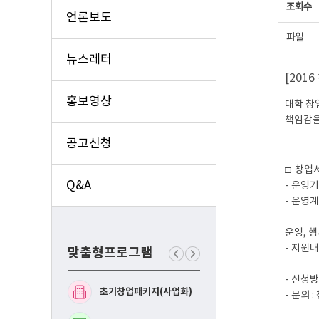
조회수
언론보도
파일
뉴스레터
[201
홍보영상
대학 창
책임감을
공고신청
□ 창업
Q&A
- 운영기간
- 운영
※ (서
운영, 
- 지원내
맞춤형프로그램
’17.
이
다
전
음
- 신청방
맞
맞
초기창업패키지(사업화)
예비창업패키지(사업화
- 문의 
춤
춤
형
형
프
프