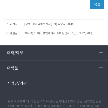
이전글
[홍보] 경제활력챌린지(3차) 참여자 안내문
다음글
2025년도 예비창업패키지 예비창업자 모집(~ 3.12, 28명)
대학/학부
대학원
사업단/기관
[유성덕명캠퍼스]
대전광역시 유성구 동서대로 125(덕명동) 산학연협동관
S5동 604호, 607호 ㅣ TEL. 042) 828-8662~9, 8671 ㅣ FAX. 042) 828-