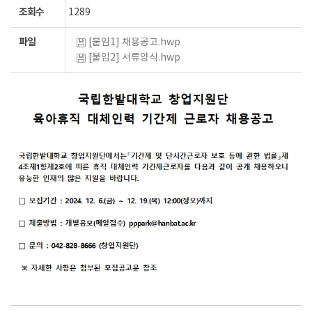
조회수
1289
파일
[붙임1] 채용공고.hwp
[붙임2] 서류양식.hwp