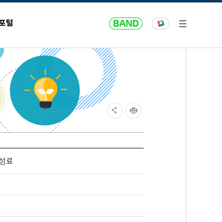
 포털
 성료