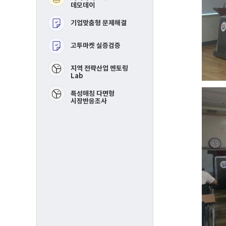
핀포인트 멘토링​
데모데이
기업맞춤형 문제해결
제품개선 및 시장검증​
고투마켓 실증검증
스타트-하우 창업포럼​
​지역 전략산업 멘토링
Lab
특성매칭 다면형
시장반응조사