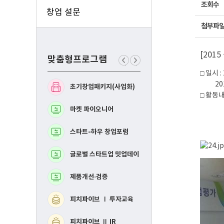
조회수
창업 설문
첨부파
[201
맞춤형프로그램
이
다
□ 일시 
전
음
맞
맞
2015년
초기창업패키지(사업화)
예비창업패키지(사업화
춤
춤
□ 활동내
형
형
프
프
상품 
마켓 파이오니어
BM고도화
로
로
제품별
그
그
램
램
구매활
스타트-하우 창업포럼
MVP 제작지원
글로벌 스타트업 밋업데이
지역연합 창업활성화Ⅰ
투자교육​
제품개선·검증
지역연합 창업활성화 
IR데모데이​
피치파이브 Ⅰ 투자교육
RE-mastering​
피치파이브 Ⅱ IR