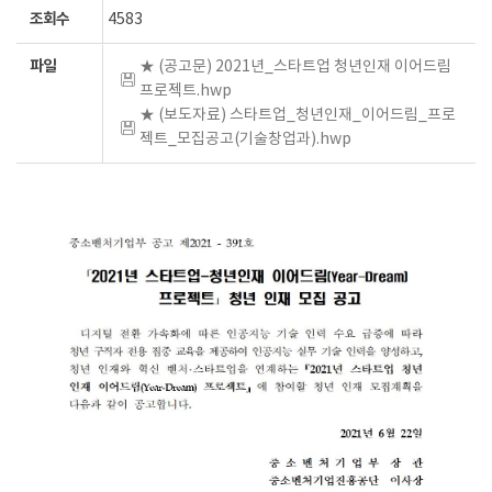
조회수
4583
파일
★ (공고문) 2021년_스타트업 청년인재 이어드림
프로젝트.hwp
★ (보도자료) 스타트업_청년인재_이어드림_프로
젝트_모집공고(기술창업과).hwp