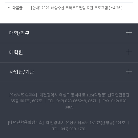
다음글
[안내] 2021 해양수산 크라우드펀딩 지원 프로그램 ( ~4.26.)
대학/학부
대학원
사업단/기관
[유성덕명캠퍼스]
대전광역시 유성구 동서대로 125(덕명동) 산학연협동관
S5동 604호, 607호 ㅣ TEL. 042) 828-8662~9, 8671 ㅣ FAX. 042) 828-
8489
[대덕산학융합캠퍼스]
대전광역시 유성구 테크노 1로 75(관평동) 421호 ㅣ
TEL. 042) 939-4781