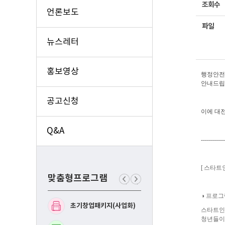
조회수
언론보도
파일
뉴스레터
홍보영상
행정안전
안내드립
공고신청
이에 대전
Q&A
------------
[ 스타트인
맞춤형프로그램
이
다
전
음
◑ 프로그
맞
맞
초기창업패키지(사업화)
예비창업패키지(사업화
춤
춤
스타트인로
형
형
청년들이
프
프