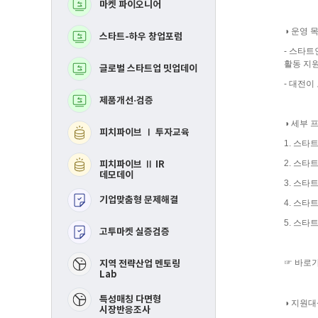
마켓 파이오니어
BM고도화
로
로
그
그
램
램
◑ 운영 
스타트-하우 창업포럼
MVP 제작지원
- 스타
활동 지
글로벌 스타트업 밋업데이
지역연합 창업활성화Ⅰ
투자교육​
- 대전이
제품개선·검증
지역연합 창업활성화 
IR데모데이​
◑ 세부 
피치파이브 Ⅰ 투자교육
RE-mastering​
1. 스타
2. 스타
피치파이브 Ⅱ IR
핀포인트 멘토링​
데모데이
3. 스타
기업맞춤형 문제해결
제품개선 및 시장검증​
4. 스타
5. 스타
고투마켓 실증검증
스타트-하우 창업포럼​
☞ 바로가
​지역 전략산업 멘토링
Lab
특성매칭 다면형
◑ 지원대
시장반응조사