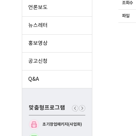
조회수
언론보도
파일
뉴스레터
홍보영상
공고신청
Q&A
맞춤형프로그램
이
다
전
음
맞
맞
초기창업패키지(사업화)
예비창업패키지(사업화
춤
춤
형
형
프
프