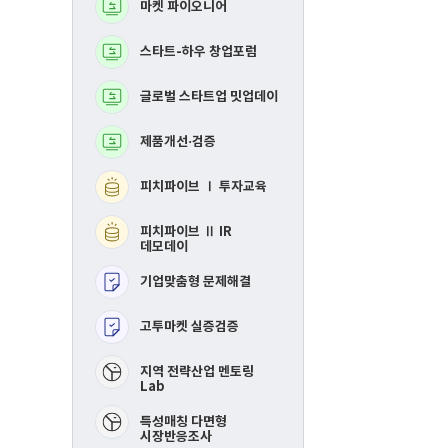
마켓 파이오니어
BM고도화
로
로
그
그
램
램
스타트-하우 창업포럼
MVP 제작지원
글로벌 스타트업 밋업데이
지역연합 창업활성화Ⅰ
투자교육​
제품개선·검증
지역연합 창업활성화 
IR데모데이​
피치파이브 Ⅰ 투자교육
RE-mastering​
피치파이브 Ⅱ IR
핀포인트 멘토링​
데모데이
기업맞춤형 문제해결
제품개선 및 시장검증​
고투마켓 실증검증
스타트-하우 창업포럼​
​지역 전략산업 멘토링
Lab
특성매칭 다면형
시장반응조사