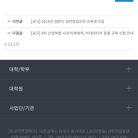
이전글
[공고] 2018년 일반인 실전창업강좌 교육생 모집
다음글
[공고] 4차 산업혁명 시대 미래예측, 빅데이터의 응용 교육 신청 안내
(~12.17)
대학/학부
대학원
사업단/기관
[유성덕명캠퍼스]
대전광역시 유성구 동서대로 125(덕명동) 산학연협동관
S5동 604호, 607호 ㅣ TEL. 042) 828-8662~9, 8671 ㅣ FAX. 042) 828-