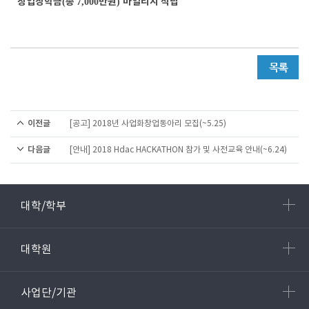
창업장학금
총
만원
마일리지 적립
(
7,000
)
이전글
[공고] 2018년 사업화창업동아리 모집(~5.25)
다음글
[안내] 2018 Hdac HACKATHON 참가 및 사전교육 안내(~6.24)
대학/학부
대학원
사업단/기관