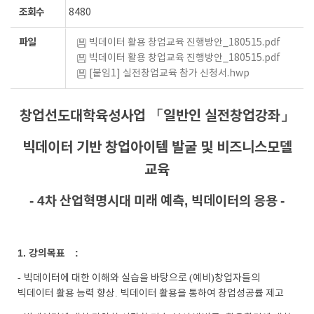
조회수
8480
파일
빅데이터 활용 창업교육 진행방안_180515.pdf
빅데이터 활용 창업교육 진행방안_180515.pdf
[붙임1] 실전창업교육 참가 신청서.hwp
창업선도대학육성사업
「
일반인 실전창업강좌
」
빅데이터 기반 창업아이템 발굴 및 비즈니스모델
교육
- 4
차 산업혁명시대 미래 예측
,
빅데이터의 응용
-
1.
강의목표
:
-
빅데이터에 대한 이해와 실습을 바탕으로
(
예비
)
창업자들의
빅데이터 활용 능력 향상
.
빅데이터 활용을 통하여 창업성공률 제고