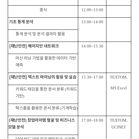
중식
12:00~13:00
기초 통계 분석
13:00~14:00
통계 분석 및 분석 결과의 활용
[
재난안전
]
베이지안 네트워크
14:00~15:30
머신 러닝 기법을 활용한 데이터 기반
예측
[
재난안전
]
텍스트 마이닝의 활용 및 실습
15:30~17:00
TEXTOM,
MS Excel
키워드 태깅을 통한 문서 분류
(
키워드
기반
)
텍스톰을 활용한 문서 분류
(
기계학습
)
[
재난안전
]
창업아이템 발굴 및 비즈니스
17:00~18:00
TEXTOM,
모델 분석
UCINET