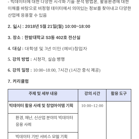
-
빅데이터에 대한 다양한 시각화 기술
·
분석 방법론
,
활용환경에 대한
이해를 바탕으로 비정형 데이터에서 의미있는 정보를 찾아내고 다양한
산업에 응용할 수 있음
2. 일시
: 2018
년
5
월
21
일
(
월
) 10:00~18:00
3.
장소
:
한밭대학교
S3
동
402
호 전산실
4. 대상
:
대학생 및 3년 미만 (예비)창업자
강의 방법
5.
:
시청각
,
실습 병행
강의 일정
6.
:
10:00~18:00, 7
시간
(1
시간 중식 제공
)
7.
커리큘럼
주제 및 세부 내용
강의 시간
활용 도구
빅데이터 활용 사례 및 창업아이템 기획
10:00~12:00
환경
,
재난
,
신산업 분야의 빅데이터
응용 사례
빅데이터 기반 서비스 모델 기획