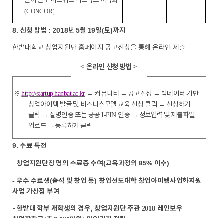
단어 빈도 네트워크 매트릭스 시각화
(CONCOR)
8.
신청 방법
: 2018
년
5
월
19
일
(
토
)
까지
한밭대학교 창업지원단 홈페이지 공고신청을 통해 온라인 제출
온라인 신청 방법
<
>
※
http://startup.hanbat.ac.kr
→
커뮤니티
→
공고신청
→
빅데이터 기반
창업아이템 발굴 및 비즈니스모델 교육 신청
클릭
→
신청하기
클릭
→
실명인증 또는 공공
I-PIN
인증
→
정보입력 및 제출파일
업로드
→
등록하기 클릭
9.
수료 특전
창업지원단장 명의 수료증 수여
(
교육과정의
85%
이수
)
-
우수 수료생
(
출석 및 창업 등
)
창업선도대학 창업아이템사업화지원
-
사업 가산점 부여
한밭대 학부 재학생의 경우, 창업지원단 주관
레인보우
-
2018