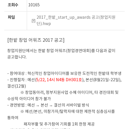
조회수
10165
파일
2017_한밭_start_up_awards 공고(창업지원
단).hwp
[한밭 창업 어워즈 2017 공고]
창업지원단에서는 한밭 창업 어워즈(창업경연대회)를 다음과 같이
공고합니다.
- 참여대상 : 혁신적인 창업아이디어를 보유한 도전적인 한밭대 학부생
- 진행절차 : 예선(
5/22, 14시 N4동 DH301호
), 본선(8월21일-22일),
결선(12월)
※ 창업동아리, 정부지원사업 수혜 아이디어, 타 경진대회 및
수상작 아이디어 참가 불가
- 경연방법 : 예선 → 본선 → 결선의 서바이벌 방식
※ 예선/본선, 미참가자/탈락자에 대한 제한적 심층심사를
통하여
패자부활 및 추가참여 기회를 1회 한정 제공