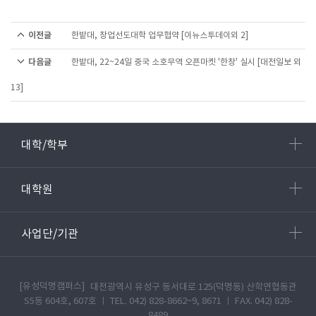
이전글
한밭대, 창업선도대학 업무협약 [이뉴스투데이외 2]
다음글
한밭대, 22~24일 중국 소호무역 오픈마켓 '한창' 실시 [대전일보 외
13]
대학/학부
대학원
사업단/기관
[유성덕명캠퍼스]
대전광역시 유성구 동서대로 125(덕명동) 산학연협동관
S5동 604호, 607호 ㅣ TEL. 042) 828-8662~9, 8671 ㅣ FAX. 042) 828-
8489