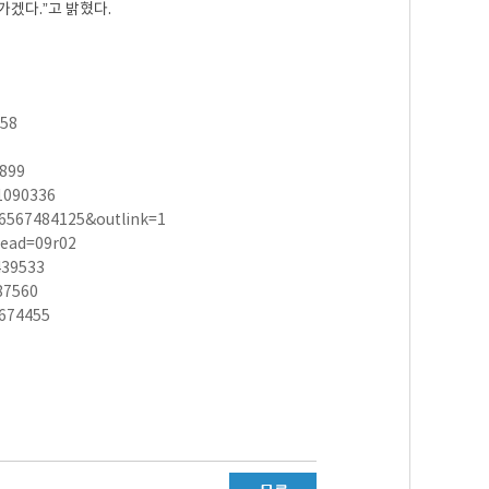
겠다.”고 밝혔다.
658
899
01090336
6567484125&outlink=1
read=09r02
439533
87560
=674455