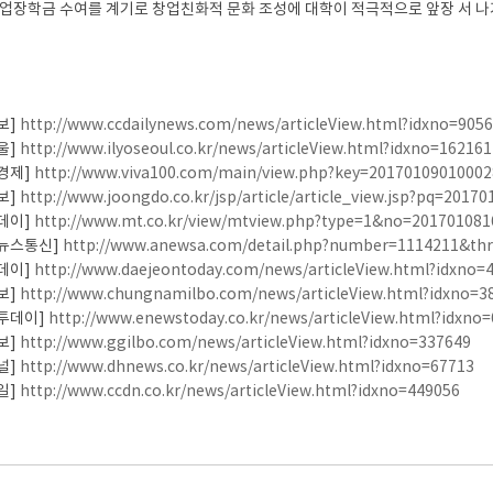
창업장학금 수여를 계기로 창업친화적 문화 조성에 대학이 적극적으로 앞장 서 나가
보]
http://www.ccdailynews.com/news/articleView.html?idxno=905
울]
http://www.ilyoseoul.co.kr/news/articleView.html?idxno=162161
경제]
http://www.viva100.com/main/view.php?key=20170109010002
보]
http://www.joongdo.co.kr/jsp/article/article_view.jsp?pq=2017
데이]
http://www.mt.co.kr/view/mtview.php?type=1&no=201701081
뉴스통신]
http://www.anewsa.com/detail.php?number=1114211&th
데이]
http://www.daejeontoday.com/news/articleView.html?idxno=
보]
http://www.chungnamilbo.com/news/articleView.html?idxno=3
투데이]
http://www.enewstoday.co.kr/news/articleView.html?idxno
보]
http://www.ggilbo.com/news/articleView.html?idxno=337649
널]
http://www.dhnews.co.kr/news/articleView.html?idxno=67713
일]
http://www.ccdn.co.kr/news/articleView.html?idxno=449056