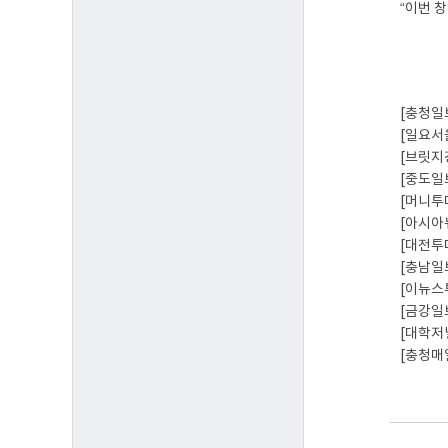
“이번 
[충청일
[일요서
[브릿지
[중도일
[머니투
[아시아
[대전투
[충남일
[이뉴스
[금강일
[대학저
[충청매