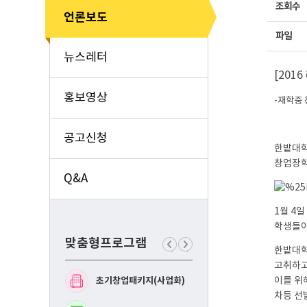
조회수
언론보도
파일
뉴스레터
[201
홍보영상
-재학중 
공고신청
한밭대학
창업장학
Q&A
1월 4
학생들이
맞춤형프로그램
한밭대학
이
다
전
음
고취하고
맞
맞
초기창업패키지(사업화)
예비창업패키지(사업화
이를 위
춤
춤
형
형
차등 선
프
프