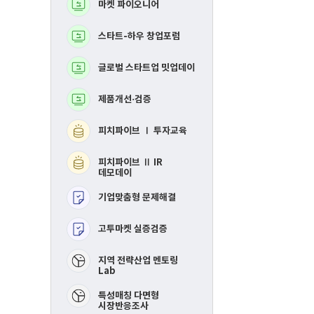
마켓 파이오니어
BM고도화
로
로
그
그
램
램
스타트-하우 창업포럼
MVP 제작지원
글로벌 스타트업 밋업데이
지역연합 창업활성화Ⅰ
투자교육​
제품개선·검증
지역연합 창업활성화 
IR데모데이​
피치파이브 Ⅰ 투자교육
RE-mastering​
피치파이브 Ⅱ IR
핀포인트 멘토링​
데모데이
기업맞춤형 문제해결
제품개선 및 시장검증​
고투마켓 실증검증
스타트-하우 창업포럼​
​지역 전략산업 멘토링
Lab
특성매칭 다면형
시장반응조사