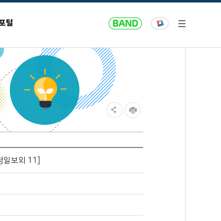
 포털
청일보외 11]