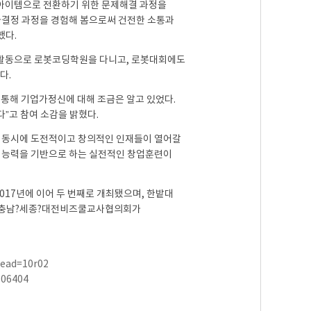
 아이템으로 전환하기 위한 문제해결 과정을
사결정 과정을 경험해 봄으로써 건전한 소통과
했다.
후 활동으로 로봇코딩학원을 다니고, 로봇대회에도
다.
 통해 기업가정신에 대해 조금은 알고 있었다.
”고 참여 소감을 밝혔다.
인 동시에 도전적이고 창의적인 인재들이 열어갈
결 능력을 기반으로 하는 실전적인 창업훈련이
는 2017년에 이어 두 번째로 개최됐으며, 한밭대
 충남?세종?대전비즈쿨교사협의회가
read=10r02
506404