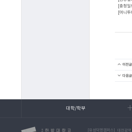
[충청일
[머니투
이전글
다음글
대학/학부
[유성덕명캠퍼스]
대전광역시 유