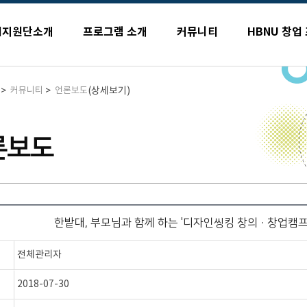
업지원단소개
프로그램 소개
커뮤니티
HBNU 창업
>
>
(상세보기)
커뮤니티
언론보도
론보도
한밭대, 부모님과 함께 하는 '디자인씽킹 창의·창업캠프'
전체관리자
2018-07-30