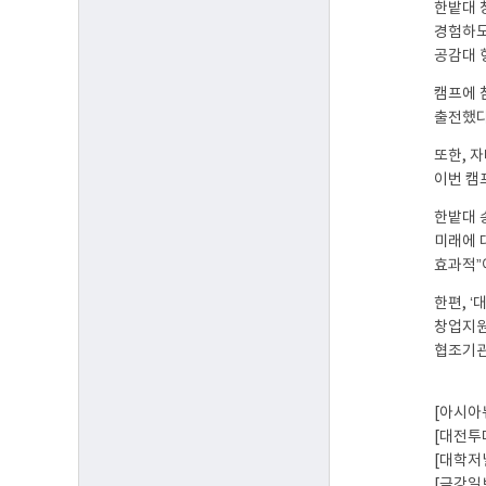
한밭대 
경험하도
공감대 
캠프에 
출전했다
또한, 
이번 캠
한밭대 
미래에 
효과적”
한편, ‘
창업지원
협조기관
[아시아
[대전투
[대학저
[금강일