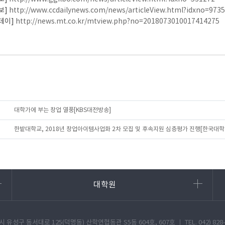
보]
http://www.ccdailynews.com/news/articleView.html?idxno=973
데이]
http://news.mt.co.kr/mtview.php?no=2018073010017414275
대학가에 부는 창업 열풍[KBS대전방송]
한밭대학교, 2018년 창업아이템사업화 2차 모집 및 후속지원 심층평가 진행[한국대학
대학원
성구 동서대로 125(덕명동) 산학연협동관 S5동 604호, 607호 ㅣ TEL. 042) 828-8662~