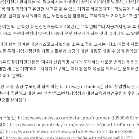
창업지원단 관계자는 “이 캠프에서는 학생들이 창업 아이디어를 발굴하고 창업
록 해 창의적이고 유연한 사고를 할 수 있는 기회를 제공했다”며 “학생들이 의
형성, 실패를 두려워하지 않는 도전정신을 함양하는 교육효과도 기대된다”고 말
참여한 박 윤 학생(대전삼천초등학교 4학년)은 “1학년때부터 지금까지 방과 
. 평소 로봇에 관심이 많은데 나중에 로봇 전문가가 되는 것이 꿈이다”라고 말했
자녀와 함께 참여한 대전비즈쿨교사협의회 소속 조주희 교사는 “평소 아들이 저를
프를 통해 기업가정신을 기르고 로봇과 코딩에 대한 내용도 배울 수 있어 유익했다
송우용 창업지원단장은 “제4차 산업혁명 시대에 도래하는 새로운 변화는 위협
대한 새로운 기회”라며 “시대가 요구하는 미래형 인재 육성을 위해서는 문제해
이라고 말했다.
대전·세종·충남 부모님과 함께 하는 DT(Design Thinking) 창의·창업캠프’
단이 주관하고 대전·충남지방중소벤처기업청과 대전교육과학연구원이 후원,
으로 참여했다.
뉴스통신]
http://www.anewsa.com/detail.php?number=1350055&th
데이]
http://www.daejeontoday.com/news/articleView.html?idxno=
널]
http://www.dhnews.co.kr/news/articleView.html?idxno=83886
보]
http://www.ggilbo.com/news/articleView.html?idxno=531272