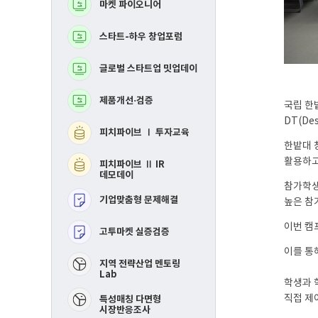
마켓 파이오니어
BM고도화
로
로
그
그
램
램
스타트-하우 창업포럼
MVP 제작지원
글로벌 스타트업 밋업데이
지역연합 창업활성화Ⅰ
투자교육​
제품개선·검증
지역연합 창업활성화 
국립 한
IR데모데이​
DT(De
피치파이브 Ⅰ 투자교육
RE-mastering​
한밭대 
활용하고
피치파이브 Ⅱ IR
핀포인트 멘토링​
데모데이
참가학생
기업맞춤형 문제해결
높은 참
제품개선 및 시장검증​
이번 캠
고투마켓 실증검증
스타트-하우 창업포럼​
이를 통
​지역 전략산업 멘토링
Lab
학생과 
직접 제
특성매칭 다면형
시장반응조사