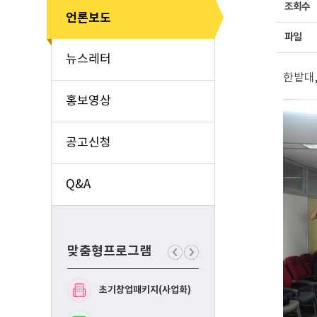
조회수
언론보도
파일
뉴스레터
한밭대,
홍보영상
공고신청
Q&A
맞춤형프로그램
이
다
전
음
맞
맞
초기창업패키지(사업화)
예비창업패키지(사업화
춤
춤
형
형
프
프