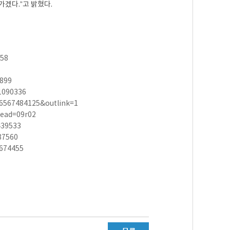
겠다.”고 밝혔다.
658
899
01090336
6567484125&outlink=1
read=09r02
439533
87560
=674455