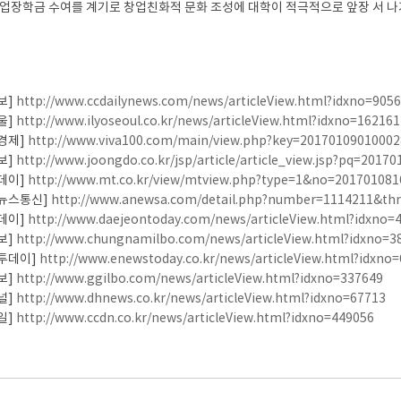
창업장학금 수여를 계기로 창업친화적 문화 조성에 대학이 적극적으로 앞장 서 나가
보]
http://www.ccdailynews.com/news/articleView.html?idxno=905
울]
http://www.ilyoseoul.co.kr/news/articleView.html?idxno=162161
경제]
http://www.viva100.com/main/view.php?key=20170109010002
보]
http://www.joongdo.co.kr/jsp/article/article_view.jsp?pq=2017
데이]
http://www.mt.co.kr/view/mtview.php?type=1&no=201701081
뉴스통신]
http://www.anewsa.com/detail.php?number=1114211&th
데이]
http://www.daejeontoday.com/news/articleView.html?idxno=
보]
http://www.chungnamilbo.com/news/articleView.html?idxno=3
투데이]
http://www.enewstoday.co.kr/news/articleView.html?idxno
보]
http://www.ggilbo.com/news/articleView.html?idxno=337649
널]
http://www.dhnews.co.kr/news/articleView.html?idxno=67713
일]
http://www.ccdn.co.kr/news/articleView.html?idxno=449056