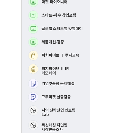
마켓 파이오니어
BM고도화
로
로
그
그
램
램
스타트-하우 창업포럼
MVP 제작지원
글로벌 스타트업 밋업데이
지역연합 창업활성화Ⅰ
투자교육​
제품개선·검증
지역연합 창업활성화 
IR데모데이​
피치파이브 Ⅰ 투자교육
RE-mastering​
피치파이브 Ⅱ IR
핀포인트 멘토링​
데모데이
기업맞춤형 문제해결
제품개선 및 시장검증​
고투마켓 실증검증
스타트-하우 창업포럼​
​지역 전략산업 멘토링
Lab
특성매칭 다면형
시장반응조사