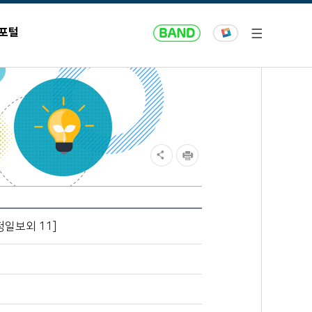
 포털
청일보외 11]