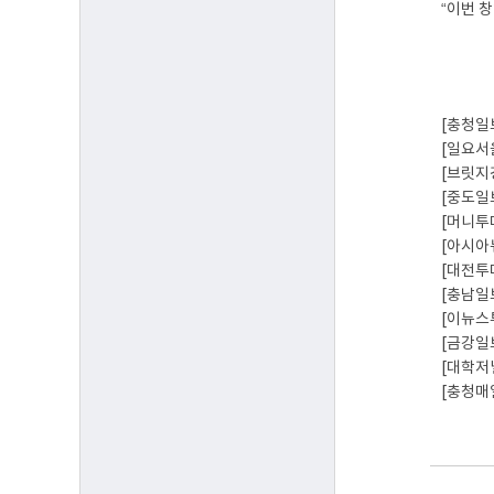
“이번 
[충청일
[일요서
[브릿지
[중도일
[머니투
[아시아
[대전투
[충남일
[이뉴스
[금강일
[대학저
[충청매