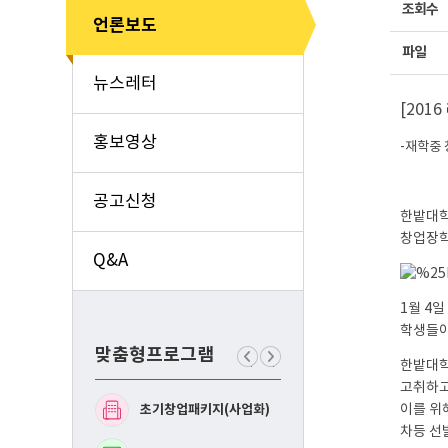
조회수
언론보도
파일
뉴스레터
[201
홍보영상
-재학중 
공고신청
한밭대학
창업장학
Q&A
1월 4
학생들이
맞춤형프로그램
한밭대학
이
다
전
음
고취하고
맞
맞
초기창업패키지(사업화)
예비창업패키지(사업화
이를 위
춤
춤
형
형
차등 선
프
프