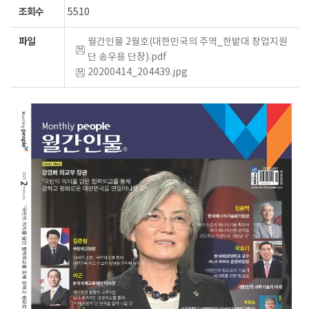
조회수
5510
파일
월간인물 2월호(대한민국의 주역_한밭대 창업지원
단 송우용 단장).pdf
20200414_204439.jpg