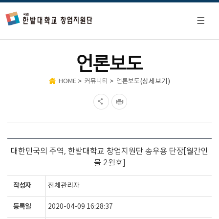
언론보도
>
>
(상세보기)
HOME
커뮤니티
언론보도
대한민국의 주역, 한밭대학교 창업지원단 송우용 단장[월간인
물 2월호]
작성자
전체관리자
등록일
2020-04-09 16:28:37