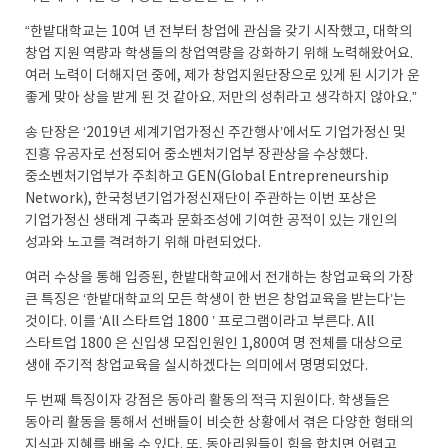
“한밭대학교는 10여 년 전부터 창업에 관심을 갖기 시작했고, 대학의
창업 지원 역량과 학생들의 창업역량을 강화하기 위해 노력해왔어요.
여러 노력이 더해지던 중에, 제가 창업지원단장으로 있게 된 시기가 운
좋게 맞아 상을 받게 된 것 같아요. 저만의 성취라고 생각하지 않아요.”
송 단장은 ‘2019년 세계기업가정신 주간행사’에서도 기업가정신 및
진흥 유공자로 선정되어 중소벤처기업부 장관상을 수상했다.
중소벤처기업부가 주최하고 GEN(Global Entrepreneurship
Network), 한국청년기업가정신재단이 주관하는 이번 포상은
기업가정신 생태계 구축과 문화조성에 기여한 공적이 있는 개인의
성과와 노고를 격려하기 위해 마련되었다.
여러 수상을 통해 입증된, 한밭대학교에서 전개하는 창업교육의 가장
큰 특징은 ‘한밭대학교의 모든 학생이 한 번은 창업교육을 받는다’는
것이다. 이를 ‘All 스타트업 1800 ’ 프로그램이라고 부른다. All
스타트업 1800 은 신입생 모집인원인 1,800여 명 전체를 대상으로
생애 주기적 창업교육을 실시하겠다는 의미에서 명명되었다.
두 번째 특징이자 강점은 동아리 활동의 적극 지원이다. 학생들은
동아리 활동을 통해서 선배들이 비슷한 상황에서 겪은 다양한 형태의
지식과 지혜를 배울 수 있다. 또, 동아리원들이 힘을 합치면 어렵고