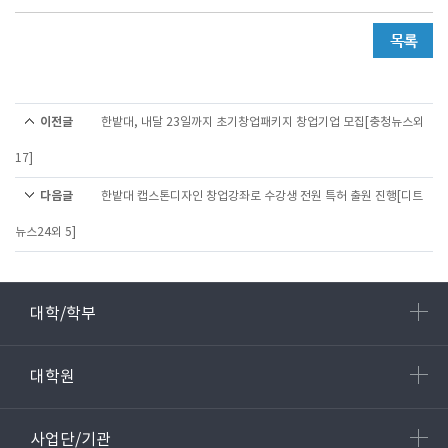
이전글
한밭대, 내달 23일까지 초기창업패키지 창업기업 모집[충청뉴스외
17]
다음글
한밭대 캡스톤디자인 창업강좌로 수강생 전원 특허 출원 진행[디트
뉴스24외 5]
대학/학부
대학원
사업단/기관