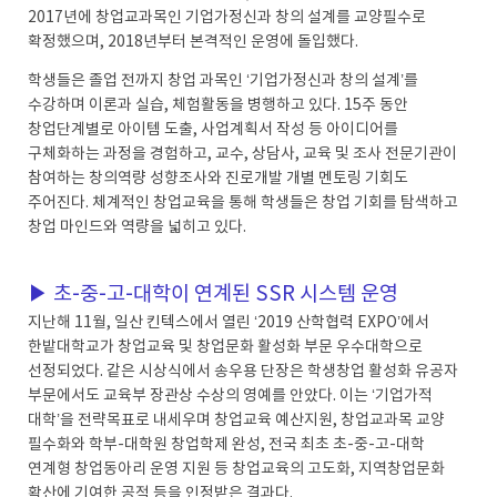
2017년에 창업교과목인 기업가정신과 창의 설계를 교양필수로
확정했으며, 2018년부터 본격적인 운영에 돌입했다.
학생들은 졸업 전까지 창업 과목인 ‘기업가정신과 창의 설계’를
수강하며 이론과 실습, 체험활동을 병행하고 있다. 15주 동안
창업단계별로 아이템 도출, 사업계획서 작성 등 아이디어를
구체화하는 과정을 경험하고, 교수, 상담사, 교육 및 조사 전문기관이
참여하는 창의역량 성향조사와 진로개발 개별 멘토링 기회도
주어진다. 체계적인 창업교육을 통해 학생들은 창업 기회를 탐색하고
창업 마인드와 역량을 넓히고 있다.
▶ 초-중-고-대학이 연계된 SSR 시스템 운영
지난해 11월, 일산 킨텍스에서 열린 ‘2019 산학협력 EXPO’에서
한밭대학교가 창업교육 및 창업문화 활성화 부문 우수대학으로
선정되었다. 같은 시상식에서 송우용 단장은 학생창업 활성화 유공자
부문에서도 교육부 장관상 수상의 영예를 안았다. 이는 ‘기업가적
대학’을 전략목표로 내세우며 창업교육 예산지원, 창업교과목 교양
필수화와 학부-대학원 창업학제 완성, 전국 최초 초-중-고-대학
연계형 창업동아리 운영 지원 등 창업교육의 고도화, 지역창업문화
확산에 기여한 공적 등을 인정받은 결과다.