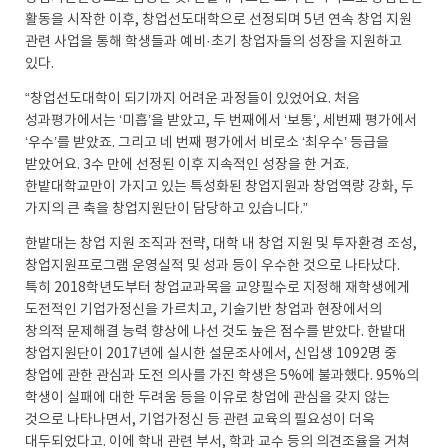
활동을 시작한 이후, 창업선도대학으로 선정되며 5년 연속 창업 지원
관련 사업을 통해 학생들과 예비·초기 창업자들의 성장을 지원하고
있다.
“창업선도대학이 되기까지 어려운 과정들이 있었어요. 처음
성과평가에서는 ‘미흡’을 받았고, 두 번째에서 ‘보통’, 세번째 평가에서
‘우수’를 받았죠. 그리고 네 번째 평가에서 비로소 ‘최우수’ 등급을
받았어요. 3수 만에 선정된 이후 지속적인 성장을 한 거죠.
한밭대학교만이 가지고 있는 특성화된 창업지원과 창업역량 강화, 두
가지의 큰 축을 창업지원단이 담당하고 있습니다.”
한밭대는 창업 지원 조직과 전략, 대학 내 창업 지원 및 투자환경 조성,
창업지원프로그램 운영실적 및 성과 등이 우수한 것으로 나타났다.
특히 2018학년도부터 창업교과목을 교양필수로 지정해 재학생에게
도전적인 기업가정신을 가르치고, 기술기반 창업과 현장에서의
창의적 문제해결 능력 향상에 나선 것도 높은 점수를 받았다. 한밭대
창업지원단이 2017년에 실시한 설문조사에서, 신입생 1092명 중
창업에 관한 관심과 도전 의사를 가진 학생은 5%에 불과했다. 95%의
학생이 실패에 대한 두려움 등을 이유로 창업에 관심을 갖지 않는
것으로 나타나면서, 기업가정신 등 관련 교육의 필요성이 더욱
대두되었다고. 이에 학내 관련 부서, 학과 교수 등의 의견조율을 거쳐