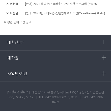
이전글
[안내] 2021 해양수산 크라우드펀딩 지원 프로그램 ( ~4.26.)
다음글
[안내] 2021년 스타트업-청년인재 이어드림(Year-Dream) 프로젝
트 청년 인재 모집 공고
대학/학부
대학원
사업단/기관
[유성덕명캠퍼스]
대전광역시 유성구 동서대로 125(덕명동) 산학연협동관
S5동 604호, 607호 ㅣ TEL. 042) 828-8662~9, 8671 ㅣ FAX. 042) 828-
8489