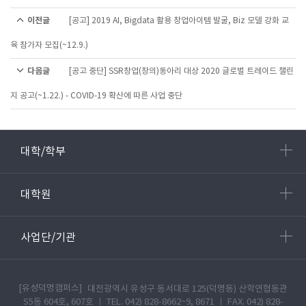
이전글
[공고] 2019 AI, Bigdata 활용 창업아이템 발굴, Biz 모델 강화 교
육 참가자 모집(~12.9.)
다음글
[공고 중단] SSR창업(창의)동아리 대상 2020 글로벌 트레이드 챌린
지 공고(~1.22.) - COVID-19 확산에 따른 사업 중단
대학/학부
대학원
사업단/기관
[유성덕명캠퍼스]
대전광역시 유성구 동서대로 125(덕명동) 산학연협동관
S5동 604호, 607호 ㅣ TEL. 042) 828-8662~9, 8671 ㅣ FAX. 042) 828-