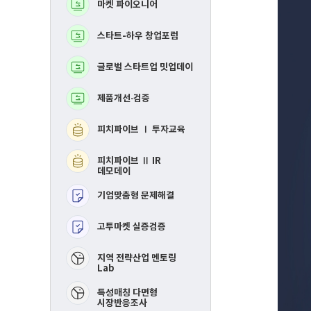
마켓 파이오니어
BM고도화
로
로
그
그
램
램
스타트-하우 창업포럼
MVP 제작지원
글로벌 스타트업 밋업데이
지역연합 창업활성화Ⅰ
투자교육​
제품개선·검증
지역연합 창업활성화 
IR데모데이​
피치파이브 Ⅰ 투자교육
RE-mastering​
피치파이브 Ⅱ IR
핀포인트 멘토링​
데모데이
기업맞춤형 문제해결
제품개선 및 시장검증​
고투마켓 실증검증
스타트-하우 창업포럼​
​지역 전략산업 멘토링
Lab
특성매칭 다면형
시장반응조사