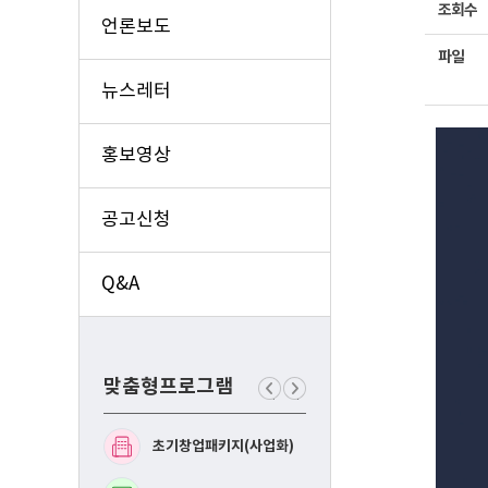
조회수
언론보도
파일
뉴스레터
홍보영상
공고신청
Q&A
맞춤형프로그램
이
다
전
음
맞
맞
초기창업패키지(사업화)
예비창업패키지(사업화
춤
춤
형
형
프
프