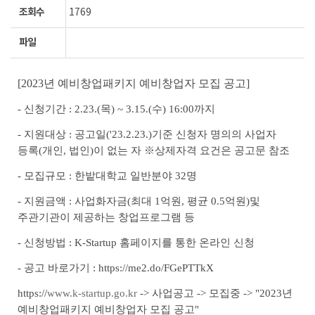
조회수
1769
파일
[2023
년 예비창업패키지 예비창업자 모집 공고]
-
신청기간
: 2.23.(
목
) ~ 3.15.(
수
) 16:00
까지
-
지원대상
:
공고일
('23.2.23.)
기준 신청자 명의의 사업자
등록
(
개인
,
법인
)
이 없는 자
※
상제자격 요건은 공고문 참조
-
모집규모
:
한밭대학교 일반분야
32
명
-
지원금액
:
사업화자금
(
최대
1
억원
,
평균
0.5
억원
)
및
주관기관이 제공하는 창업프로그램 등
-
신청방법
: K-Startup
홈페이지를 통한 온라인 신청
-
공고 바로가기
:
https://me2.do/FGePTTkX
https://
www.k-startup.go.kr
->
사업공고
->
모집중
-> "2023
년
예비창업패키지 예비창업자 모집 공고
"