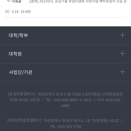
다음글
[홍보] 2023년도 공공기술 창업사업화 지원사업 예비창업자 모집 공
고(~ 3.16. 16:00)
대학/학부
대학원
사업단/기관
[유성덕명캠퍼스]
대전광역시 유성구 동서대로 125(덕명동) 산학연협동관
S5동 604호, 607호 ㅣ TEL. 042) 828-8662~9, 8671 ㅣ FAX. 042) 828-
8489
[대덕산학융합캠퍼스]
대전광역시 유성구 테크노 1로 75(관평동) 421호 ㅣ
TEL. 042) 939-4781