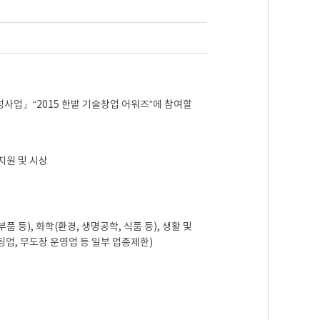
사업』“2015 한밭 기술창업 어워즈”에 참여할
지원 및 시상
부품 등), 화학(환경, 생명공학, 식품 등), 생활 및
베팅업, 무도장 운영업 등 일부 업종제한)