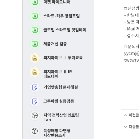
마켓 파이오니어
BM고도화
로
로
그
그
□ 신청
램
램
- 한밭
스타트-하우 창업포럼
MVP 제작지원
- 방문
- Mail 
글로벌 스타트업 밋업데이
지역연합 창업활성화Ⅰ
투자교육​
- 접수
제품개선·검증
지역연합 창업활성화 
□ 문의
IR데모데이​
yycmj@
피치파이브 Ⅰ 투자교육
twtwtw
RE-mastering​
피치파이브 Ⅱ IR
핀포인트 멘토링​
데모데이
기업맞춤형 문제해결
제품개선 및 시장검증​
고투마켓 실증검증
스타트-하우 창업포럼​
​지역 전략산업 멘토링
이전글
Lab
다음글
특성매칭 다면형
시장반응조사