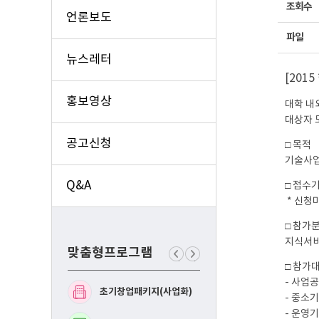
조회수
언론보도
파일
뉴스레터
[201
홍보영상
대학 내
대상자 
공고신청
□ 목적
기술사업
Q&A
□ 접수기간 
* 신청
□ 참가분
지식서비스
맞춤형프로그램
이
다
□ 참가
전
음
- 사업
맞
맞
초기창업패키지(사업화)
예비창업패키지(사업화
춤
춤
- 중소
형
형
- 운영
프
프