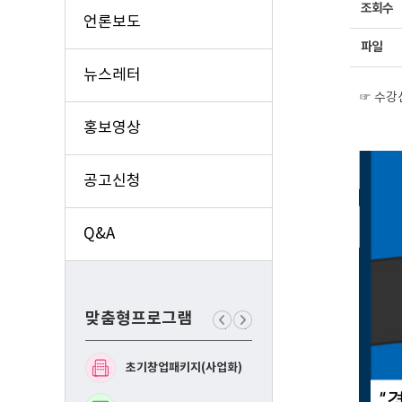
조회수
언론보도
파일
뉴스레터
☞ 수강
홍보영상
공고신청
Q&A
맞춤형프로그램
이
다
전
음
맞
맞
초기창업패키지(사업화)
예비창업패키지(사업화
춤
춤
형
형
프
프