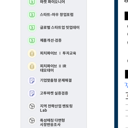
마켓 파이오니어
BM고도화
로
로
그
그
램
램
스타트-하우 창업포럼
MVP 제작지원
글로벌 스타트업 밋업데이
지역연합 창업활성화Ⅰ
투자교육​
제품개선·검증
지역연합 창업활성화 
IR데모데이​
피치파이브 Ⅰ 투자교육
RE-mastering​
피치파이브 Ⅱ IR
핀포인트 멘토링​
데모데이
기업맞춤형 문제해결
제품개선 및 시장검증​
고투마켓 실증검증
스타트-하우 창업포럼​
​지역 전략산업 멘토링
Lab
특성매칭 다면형
시장반응조사