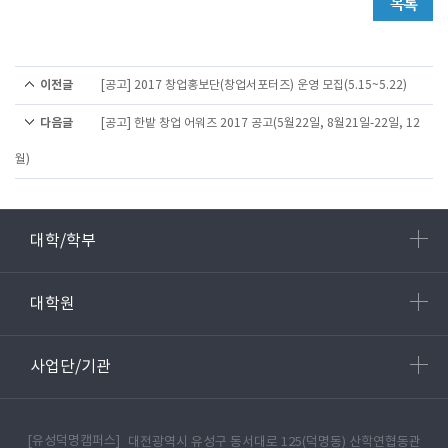
이전글
[공고] 2017 창업홍보단(창업서포터즈) 운영 모집(5.15~5.22)
다음글
[공고] 한밭 창업 어워즈 2017 공고(5월22일, 8월21일-22일, 12
월)
대학/학부
대학원
사업단/기관
[유성덕명캠퍼스]
대전광역시 유성구 동서대로 125(덕명동) 산학연협동관