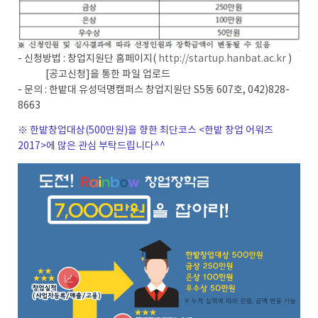
- 신청방법 : 창업지원단 홈페이지(
http://startup.hanbat.ac.kr
)
[공고신청]을 통한 파일 업로드
- 문의 : 한밭대 유성덕명캠퍼스 창업지원단 S5동 607호, 042)828-
8663
※ 한밭창업대상(500만원)을 향한 최단코스 <한밭 창업 어워즈
2017>에 많은 관심 부탁드립니다^^