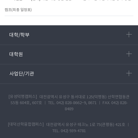
캠프(최종 일정표)
대학/학부
대학원
사업단/기관
[유성덕명캠퍼스]
대전광역시 유성구 동서대로 125(덕명동) 산학연협동관
S5동 604호, 607호 ㅣ TEL. 042) 828-8662~9, 8671 ㅣ FAX. 042) 828-
8489
[대덕산학융합캠퍼스]
대전광역시 유성구 테크노 1로 75(관평동) 421호 ㅣ
TEL. 042) 939-4781