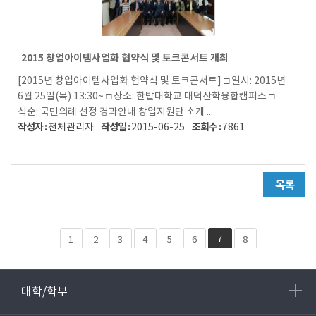
2015 창업아이템사업화 협약식 및 토크콘서트 개최
[2015년 창업아이템사업화 협약식 및 토크콘서트] □ 일시: 2015년
6월 25일(목) 13:30~ □ 장소: 한밭대학교 대덕산학융합캠퍼스 □
식순: 국민의례 선정 경과안내 창업지원단 소개 ...
작성자 :
작성일 :
조회수 :
전체관리자
2015-06-25
7861
7
1
2
3
4
5
6
8
대학/학부