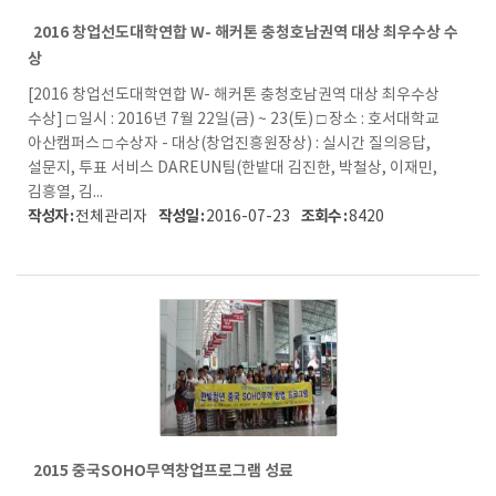
2016 창업선도대학연합 W- 해커톤 충청호남권역 대상 최우수상 수
상
[2016 창업선도대학연합 W- 해커톤 충청호남권역 대상 최우수상
수상] □ 일시 : 2016년 7월 22일(금) ~ 23(토) □ 장소 : 호서대학교
아산캠퍼스 □ 수상자 - 대상(창업진흥원장상) : 실시간 질의응답,
설문지, 투표 서비스 DAREUN팀(한밭대 김진한, 박철상, 이재민,
김흥열, 김...
작성자 :
작성일 :
조회수 :
전체관리자
2016-07-23
8420
2015 중국SOHO무역창업프로그램 성료