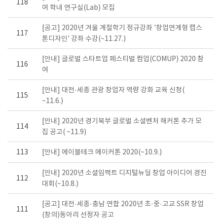
118
여 학내 연구실(Lab) 모집
[공고] 2020년 겨울 계절학기 정규강좌 '창업연계형 캡스
117
톤디자인' 강좌 수강(~11.27.)
[안내] 글로벌 스타트업 페스티벌 컴업(COMUP) 2020 참
116
여
[안내] 대전·세종 관광 창업자 역량 강화 교육 신청(
115
~11.6.)
[안내] 2020년 경기북부 글로벌 소셜벤처 해커톤 추가 모
114
집 공고( ~11.9)
113
[안내] 에이블테크 메이커톤 2020(~10.9.)
[안내] 2020년 소셜임팩트 디지털뉴딜 창업 아이디어 경진
112
대회(~10.8.)
[공고] 대전·세종·충남 연합 2020년 초·중·고교 SSR 창업
111
(창의)동아리 선정자 공고