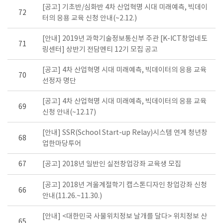
[공고] 기초반/심화반 4차 산업혁명 시대 미래예측, 빅데이
72
터의 응용 교육 신청 안내(~2.12.)
[안내] 2019년 과학기술정보통신부 주관 [K-ICT창업네토
71
링센터] 상반기 전담멘티 12기 모집 공고
[공고] 4차 산업혁명 시대 미래예측, 빅데이터의 응용 교육
70
선정자 명단
[공고] 4차 산업혁명 시대 미래예측, 빅데이터의 응용 교육
69
신청 안내(~12.17)
[안내] SSR(School Start-up Relay)시스템 연계 청년창
68
업한마당투어
67
[공고] 2018년 일반인 실전창업강좌 교육생 모집
[공고] 2018년 겨울계절학기 캡스톤디자인 창업강좌 신청
66
안내(11.26.~11.30.)
[안내] <대한민국 사물위치정보 날개를 달다> 위치정보 산
65