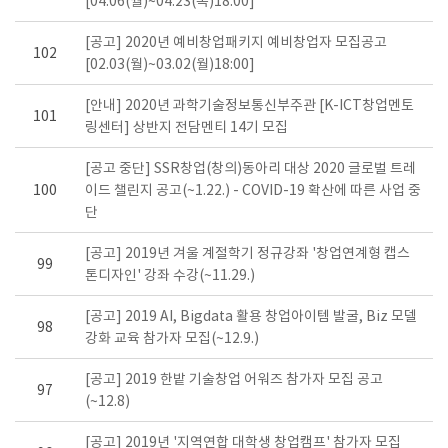
[04.06(월)~04.23(목)18:00]
[공고] 2020년 예비창업패키지 예비창업자 모집공고
102
[02.03(월)~03.02(월)18:00]
[안내] 2020년 과학기술정보통신부주관 [K-ICT창업멘토
101
링센터] 상반지 전담멘티 14기 모집
[공고 중단] SSR창업(창의)동아리 대상 2020 글로벌 트레
100
이드 챌린지 공고(~1.22.) - COVID-19 확산에 따른 사업 중
단
[공고] 2019년 겨울 계절학기 정규강좌 '창업연계형 캡스
99
톤디자인' 강좌 수강(~11.29.)
[공고] 2019 AI, Bigdata 활용 창업아이템 발굴, Biz 모델
98
강화 교육 참가자 모집(~12.9.)
[공고] 2019 한밭 기술창업 어워즈 참가자 모집 공고
97
(~12.8)
[공고] 2019년 '지역연합 대학생 창업캠프' 참가자 모집