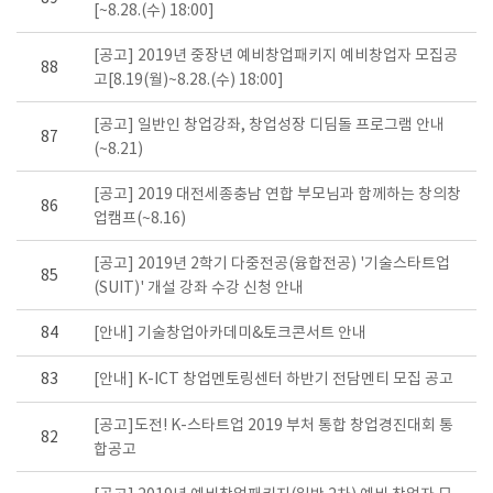
[~8.28.(수) 18:00]
[공고] 2019년 중장년 예비창업패키지 예비창업자 모집공
88
고[8.19(월)~8.28.(수) 18:00]
[공고] 일반인 창업강좌, 창업성장 디딤돌 프로그램 안내
87
(~8.21)
[공고] 2019 대전세종충남 연합 부모님과 함께하는 창의창
86
업캠프(~8.16)
[공고] 2019년 2학기 다중전공(융합전공) '기술스타트업
85
(SUIT)' 개설 강좌 수강 신청 안내
84
[안내] 기술창업아카데미&토크콘서트 안내
83
[안내] K-ICT 창업멘토링센터 하반기 전담멘티 모집 공고
[공고]도전! K-스타트업 2019 부처 통합 창업경진대회 통
82
합공고