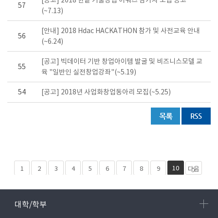
[공고] 2018 한밭 기술창업 어워즈 참가자 모집 공고
57
(~7.13)
[안내] 2018 Hdac HACKATHON 참가 및 사전교육 안내
56
(~6.24)
[공고] 빅데이터 기반 창업아이템 발굴 및 비즈니스모델 교
55
육 "일반인 실전창업강좌"(~5.19)
54
[공고] 2018년 사업화창업동아리 모집(~5.25)
10
1
2
3
4
5
6
7
8
9
다음
페이
마지
지 10
막
대학/학부
개
페이