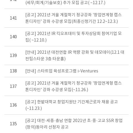
(세무/회계/기술보호) 추가 모집 공고( ~12.17.)
[공고] 2021년 겨울 계절학기 정규강좌 '창업연계형 캡스
141
톤디자인' 강좌 수강생 모집(최종신청기간 12.2~12.3.)
[공고] 2021년 IR 킥오프데이 및 투자상담회 참여기업 모
140
집( ~12.10.)
[안내] 2021년 대전연합 IR 역량 강화 및 데모데이(12.1 대
139
전팁스타운 3층 타운홀)
138
[안내] 스타트업 육성프로그램 i-Ventures
[공고] 2021년 겨울 계절학기 정규강좌 '창업연계형 캡스
137
톤디자인' 강좌 수강생 모집(~11.26.)
[공고] 한밭대학교 창업지원단 기간제근로자 채용 공고
136
(~11.23.)
[공고] 대전·세종·충남 연합 2021년 초·중·고교 SSR 창업
135
(창의)동아리 선정자 공고