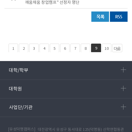
깨움채움 창업캠프" 선정자 명단
9
1
2
3
4
5
6
7
8
10
다음
페이
마지
지 10
막
대학/학부
개
페이
지 25
대학원
사업단/기관
[유성덕명캠퍼스]
대전광역시 유성구 동서대로 125(덕명동) 산학연협동관