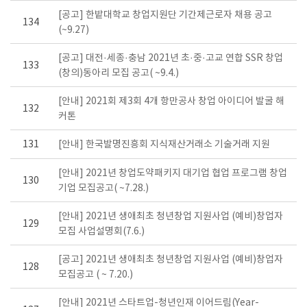
[공고] 한밭대학교 창업지원단 기간제근로자 채용 공고
134
(~9.27)
[공고] 대전·세종·충남 2021년 초·중·고교 연합 SSR 창업
133
(창의)동아리 모집 공고( ~9.4.)
[안내] 2021회 제3회 4개 항만공사 창업 아이디어 발굴 해
132
커톤
131
[안내] 한국발명진흥회 지식재산거래소 기술거래 지원
[안내] 2021년 창업도약패키지 대기업 협업 프로그램 창업
130
기업 모집공고( ~7.28.)
[안내] 2021년 생애최초 청년창업 지원사업 (예비)창업자
129
모집 사업설명회(7.6.)
[공고] 2021년 생애최초 청년창업 지원사업 (예비)창업자
128
모집공고 ( ~ 7.20.)
[안내] 2021년 스타트업-청년인재 이어드림(Year-