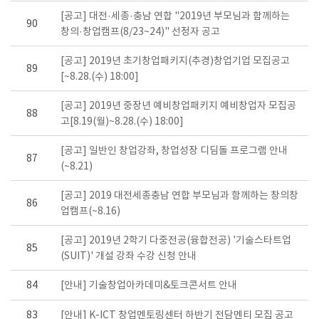
[공고] 대전·세종·충남 연합 "2019년 부모님과 함께하는
90
창의·창업캠프(8/23~24)" 선정자 공고
[공고] 2019년 초기창업패키지(추경)창업기업 모집공고
89
[~8.28.(수) 18:00]
[공고] 2019년 중장년 예비창업패키지 예비창업자 모집공
88
고[8.19(월)~8.28.(수) 18:00]
[공고] 일반인 창업강좌, 창업성장 디딤돌 프로그램 안내
87
(~8.21)
[공고] 2019 대전세종충남 연합 부모님과 함께하는 창의창
86
업캠프(~8.16)
[공고] 2019년 2학기 다중전공(융합전공) '기술스타트업
85
(SUIT)' 개설 강좌 수강 신청 안내
84
[안내] 기술창업아카데미&토크콘서트 안내
83
[안내] K-ICT 창업멘토링센터 하반기 전담멘티 모집 공고