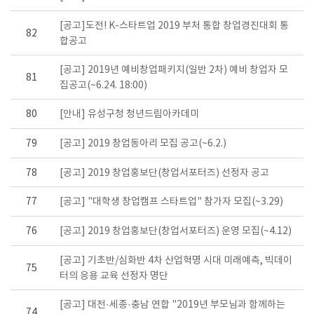
[공고]도전! K-스타트업 2019 부처 통합 창업경진대회 통
82
합공고
[공고] 2019년 예비창업패키지(일반 2차) 예비 창업자 모
81
집공고(~6.24. 18:00)
80
[안내] 유성구청 청년드림아카데미
79
[공고] 2019 창업동아리 모집 공고(~6.2.)
78
[공고] 2019 창업홍보단(창업서포터즈) 선정자 공고
77
[공고] "대학생 창업캠프 스타트업" 참가자 모집(~3.29)
76
[공고] 2019 창업홍보단(창업서포터즈) 운영 모집(~4.12)
[공고] 기초반/심화반 4차 산업혁명 시대 미래예측, 빅데이
75
터의 응용 교육 선정자 명단
[공고] 대전·세종·충남 연합 "2019년 부모님과 함께하는
74