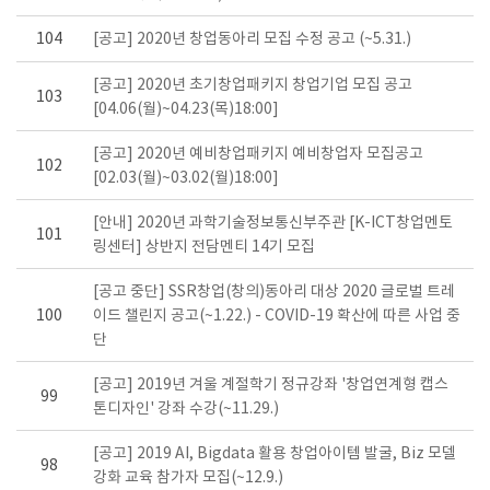
104
[공고] 2020년 창업동아리 모집 수정 공고 (~5.31.)
[공고] 2020년 초기창업패키지 창업기업 모집 공고
103
[04.06(월)~04.23(목)18:00]
[공고] 2020년 예비창업패키지 예비창업자 모집공고
102
[02.03(월)~03.02(월)18:00]
[안내] 2020년 과학기술정보통신부주관 [K-ICT창업멘토
101
링센터] 상반지 전담멘티 14기 모집
[공고 중단] SSR창업(창의)동아리 대상 2020 글로벌 트레
100
이드 챌린지 공고(~1.22.) - COVID-19 확산에 따른 사업 중
단
[공고] 2019년 겨울 계절학기 정규강좌 '창업연계형 캡스
99
톤디자인' 강좌 수강(~11.29.)
[공고] 2019 AI, Bigdata 활용 창업아이템 발굴, Biz 모델
98
강화 교육 참가자 모집(~12.9.)