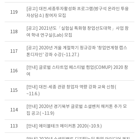
[공고] 대전.세종투자활성화 프로그램(방구석 온라인 투융
119
자상담소) 참여자 모집
[공고] 2021년도「실험실 특화형 창업선도대학」사업 참
118
여 학내 연구실(Lab) 모집
[공고] 2020년 겨울 계절학기 정규강좌 '창업연계형 캡스
117
톤디자인' 강좌 수강(~11.27.)
[안내] 글로벌 스타트업 페스티벌 컴업(COMUP) 2020 참
116
여
[안내] 대전·세종 관광 창업자 역량 강화 교육 신청(
115
~11.6.)
[안내] 2020년 경기북부 글로벌 소셜벤처 해커톤 추가 모
114
집 공고( ~11.9)
113
[안내] 에이블테크 메이커톤 2020(~10.9.)