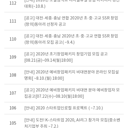
[안내] 2020년 소셜임팩트 디지털뉴딜 창업 아이디어 경진
112
대회(~10.8.)
[공고] 대전·세종·충남 연합 2020년 초·중·고교 SSR 창업
111
(창의)동아리 선정자 공고
[공고] 대전·세종·충남 2020년 초·중·고교 연합 SSR 창업
110
(창의)동아리 모집 공고( ~9.4.)
[공고] 2020년 초기창업패키지 창업기업 모집 공고
109
[08.21(금)~09.14(월)18:00]
[안내] 2020년 예비창업패키지 비대면분야 온라인 모집설
108
명회[ ~8.10.(월) 18:00]
[공고] 2020년 예비창업패키지 비대면 분야 예비창업자 모
107
집공고[07.22(수)~08.10(월)18:00]
106
[안내] 2020 스타트업인로컬 프로젝트 ( ~7.10.)
[안내] 도전! K-스타트업 2020, Al리그 참가자 모집(중소벤
105
처기업부 주최 ~7.2.)