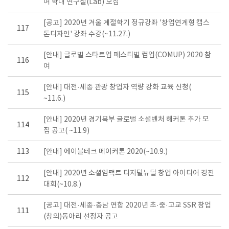
여 학내 연구실(Lab) 모집
[공고] 2020년 겨울 계절학기 정규강좌 '창업연계형 캡스
117
톤디자인' 강좌 수강(~11.27.)
[안내] 글로벌 스타트업 페스티벌 컴업(COMUP) 2020 참
116
여
[안내] 대전·세종 관광 창업자 역량 강화 교육 신청(
115
~11.6.)
[안내] 2020년 경기북부 글로벌 소셜벤처 해커톤 추가 모
114
집 공고( ~11.9)
113
[안내] 에이블테크 메이커톤 2020(~10.9.)
[안내] 2020년 소셜임팩트 디지털뉴딜 창업 아이디어 경진
112
대회(~10.8.)
[공고] 대전·세종·충남 연합 2020년 초·중·고교 SSR 창업
111
(창의)동아리 선정자 공고