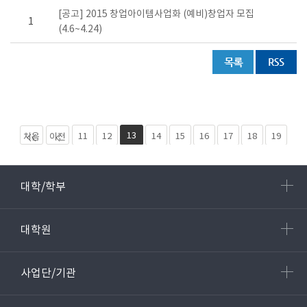
[공고] 2015 창업아이템사업화 (예비)창업자 모집
1
(4.6~4.24)
13
11
12
14
15
16
17
18
19
처음
이전
페이
페이
20
다음
마지
지
지 10
페이
막
대학/학부
개
지 10
페이
개
지 25
대학원
사업단/기관