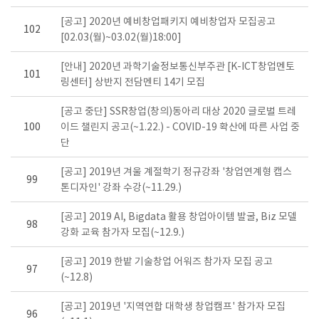
[공고] 2020년 예비창업패키지 예비창업자 모집공고
102
[02.03(월)~03.02(월)18:00]
[안내] 2020년 과학기술정보통신부주관 [K-ICT창업멘토
101
링센터] 상반지 전담멘티 14기 모집
[공고 중단] SSR창업(창의)동아리 대상 2020 글로벌 트레
100
이드 챌린지 공고(~1.22.) - COVID-19 확산에 따른 사업 중
단
[공고] 2019년 겨울 계절학기 정규강좌 '창업연계형 캡스
99
톤디자인' 강좌 수강(~11.29.)
[공고] 2019 AI, Bigdata 활용 창업아이템 발굴, Biz 모델
98
강화 교육 참가자 모집(~12.9.)
[공고] 2019 한밭 기술창업 어워즈 참가자 모집 공고
97
(~12.8)
[공고] 2019년 '지역연합 대학생 창업캠프' 참가자 모집
96