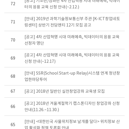
[공고] 기초반/심화반 4차 산업혁명 시대 미래예측, 빅데이
72
터의 응용 교육 신청 안내(~2.12.)
[안내] 2019년 과학기술정보통신부 주관 [K-ICT창업네토
71
링센터] 상반기 전담멘티 12기 모집 공고
[공고] 4차 산업혁명 시대 미래예측, 빅데이터의 응용 교육
70
선정자 명단
[공고] 4차 산업혁명 시대 미래예측, 빅데이터의 응용 교육
69
신청 안내(~12.17)
[안내] SSR(School Start-up Relay)시스템 연계 청년창
68
업한마당투어
67
[공고] 2018년 일반인 실전창업강좌 교육생 모집
[공고] 2018년 겨울계절학기 캡스톤디자인 창업강좌 신청
66
안내(11.26.~11.30.)
[안내] <대한민국 사물위치정보 날개를 달다> 위치정보 산
65
업 활성화 정책 토론회 안내