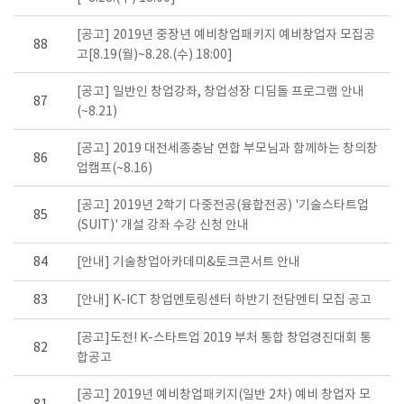
[공고] 2019년 중장년 예비창업패키지 예비창업자 모집공
88
고[8.19(월)~8.28.(수) 18:00]
[공고] 일반인 창업강좌, 창업성장 디딤돌 프로그램 안내
87
(~8.21)
[공고] 2019 대전세종충남 연합 부모님과 함께하는 창의창
86
업캠프(~8.16)
[공고] 2019년 2학기 다중전공(융합전공) '기술스타트업
85
(SUIT)' 개설 강좌 수강 신청 안내
84
[안내] 기술창업아카데미&토크콘서트 안내
83
[안내] K-ICT 창업멘토링센터 하반기 전담멘티 모집 공고
[공고]도전! K-스타트업 2019 부처 통합 창업경진대회 통
82
합공고
[공고] 2019년 예비창업패키지(일반 2차) 예비 창업자 모