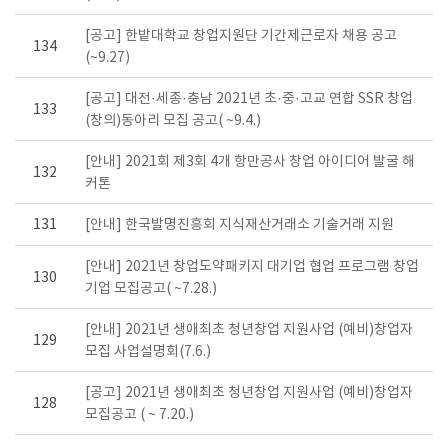
[공고] 한밭대학교 창업지원단 기간제근로자 채용 공고
134
(~9.27)
[공고] 대전·세종·충남 2021년 초·중·고교 연합 SSR 창업
133
(창의)동아리 모집 공고( ~9.4.)
[안내] 2021회 제3회 4개 항만공사 창업 아이디어 발굴 해
132
커톤
131
[안내] 한국발명진흥회 지식재산거래소 기술거래 지원
[안내] 2021년 창업도약패키지 대기업 협업 프로그램 창업
130
기업 모집공고( ~7.28.)
[안내] 2021년 생애최초 청년창업 지원사업 (예비)창업자
129
모집 사업설명회(7.6.)
[공고] 2021년 생애최초 청년창업 지원사업 (예비)창업자
128
모집공고 ( ~ 7.20.)