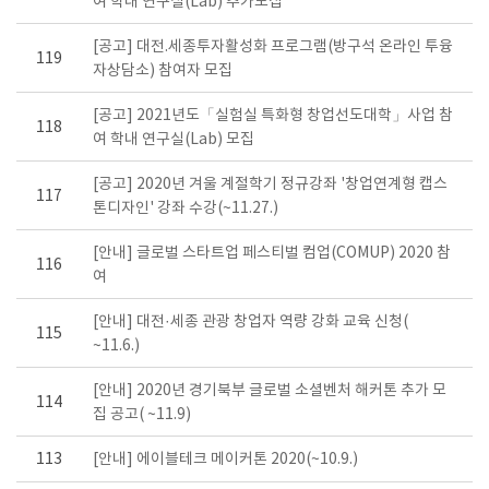
여 학내 연구실(Lab) 추가모집
[공고] 대전.세종투자활성화 프로그램(방구석 온라인 투융
119
자상담소) 참여자 모집
[공고] 2021년도「실험실 특화형 창업선도대학」사업 참
118
여 학내 연구실(Lab) 모집
[공고] 2020년 겨울 계절학기 정규강좌 '창업연계형 캡스
117
톤디자인' 강좌 수강(~11.27.)
[안내] 글로벌 스타트업 페스티벌 컴업(COMUP) 2020 참
116
여
[안내] 대전·세종 관광 창업자 역량 강화 교육 신청(
115
~11.6.)
[안내] 2020년 경기북부 글로벌 소셜벤처 해커톤 추가 모
114
집 공고( ~11.9)
113
[안내] 에이블테크 메이커톤 2020(~10.9.)