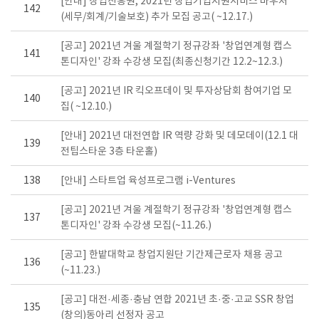
[안내] 창업진흥원, 2021년 창업기업지원서비스 바우처
142
(세무/회계/기술보호) 추가 모집 공고( ~12.17.)
[공고] 2021년 겨울 계절학기 정규강좌 '창업연계형 캡스
141
톤디자인' 강좌 수강생 모집(최종신청기간 12.2~12.3.)
[공고] 2021년 IR 킥오프데이 및 투자상담회 참여기업 모
140
집( ~12.10.)
[안내] 2021년 대전연합 IR 역량 강화 및 데모데이(12.1 대
139
전팁스타운 3층 타운홀)
138
[안내] 스타트업 육성프로그램 i-Ventures
[공고] 2021년 겨울 계절학기 정규강좌 '창업연계형 캡스
137
톤디자인' 강좌 수강생 모집(~11.26.)
[공고] 한밭대학교 창업지원단 기간제근로자 채용 공고
136
(~11.23.)
[공고] 대전·세종·충남 연합 2021년 초·중·고교 SSR 창업
135
(창의)동아리 선정자 공고