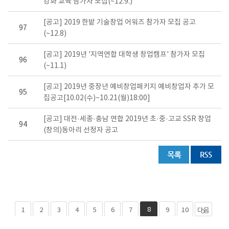
강화 교육 참가자 모집(~12.9.)
[공고] 2019 한밭 기술창업 어워즈 참가자 모집 공고
97
(~12.8)
[공고] 2019년 '지역연합 대학생 창업캠프' 참가자 모집
96
(~11.1)
[공고] 2019년 중장년 예비창업패키지 예비창업자 추가 모
95
집공고[10.02(수)~10.21(월)18:00]
[공고] 대전·세종·충남 연합 2019년 초·중·고교 SSR 창업
94
(창의)동아리 선정자 공고
8
1
2
3
4
5
6
7
9
10
다음
페이
마지