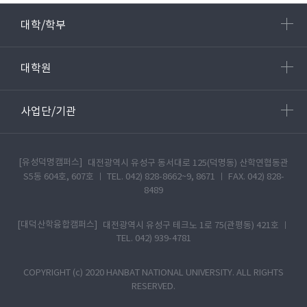
지 10
막
대학/학부
개
페이
지 25
대학원
사업단/기관
[유성덕명캠퍼스]
대전광역시 유성구 동서대로 125(덕명동) 산학연협동관
S5동 604호, 607호 ㅣ TEL. 042) 828-8662~9, 8671 ㅣ FAX. 042) 828-
8489
[대덕산학융합캠퍼스]
대전광역시 유성구 테크노 1로 75(관평동) 421호 ㅣ
TEL. 042) 939-4781
COPYRIGHT (c) 2020 HANBAT NATIONAL UNIVERSITY. ALL RIGHTS
RESERVED.