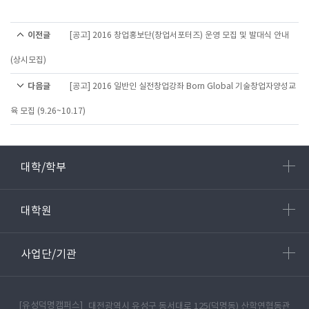
이전글
[공고] 2016 창업홍보단(창업서포터즈) 운영 모집 및 발대식 안내
(상시모집)
다음글
[공고] 2016 일반인 실전창업강좌 Born Global 기술창업자양성교
육 모집 (9.26~10.17)
대학/학부
대학원
사업단/기관
[유성덕명캠퍼스]
대전광역시 유성구 동서대로 125(덕명동) 산학연협동관