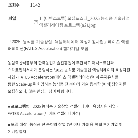
조회수
1142
파일
1. (더넥스트랩) 모집포스터_2025 농식품 기술창업
액셀러레이팅 프로그램(a2).jpg
「2025
농식품
기술창업
액셀러레이터
육성지원사업」페이츠 액셀
러레이션(FATES Acceleration) 참가기업 모집
농림축산식품부와 한국농업기술진흥원이 주관하고 더넥스트랩과
스타트업리서치가 운영하는
'2025
농식품 기술창업 액셀러레이터 육성지원
사업
- FATES Acceleration(
페이츠 액셀러레이션
)'
에서 투자유치를
통한
Scale-up
을 희망하는 농식품 전 분야의 기술 융복합
(
예비
)
창업자를
모집하오니
,
많은 관심과 참여 바랍니다
.
프로그램명
■
: 2025
농식품 기술창업 액셀러레이터 육성지원 사업
-
FATES Acceleration(
페이츠 액셀러레이션
)
모집 대상
■
:
농식품 전 분야의 창업
7
년 이내 기술 융
·
복합 초기기업 및
예비창업자