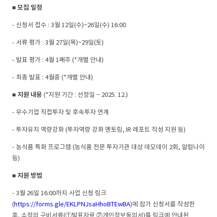
모집 일정
■
-
신청서 접수
: 3
월
12
일
(
수
)~26
일
(
수
) 16:00
-
서류 평가
: 3
월
27
일
(
목
)~29
일
(
토
)
-
발표 평가
: 4
월
1
째주
(*
개별 안내
)
-
최종 발표
: 4
월중
(*
개별 안내
)
지원 내용
■
(*
지원 기간
:
선정일
~ 2025. 12.)
-
우수기업 직접투자 및 후속투자 연계
-
투자유치 역량강화
(
투자역량 강화 멘토링
, IR
레포트 작성 지원 등
)
-
농식품 특화 프로그램
(
농식품 전문 투자기관 대상 데모데이
2
회
,
알럼나이
등
)
지원 방법
■
- 3
월
26
일
16:00
까지 사업 신청 링크
(
https://forms.gle/EKLPNJsaHhoBTEwBA
)
에 참가 신청서를 작성한
후
,
소정의 구비서류
(
①
발표자료
②
개인정보동의서
)
를 링크에 안내된