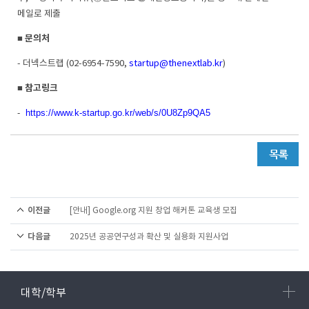
메일로 제출
문의처
■
-
더넥스트랩
(02-6954-7590,
startup@thenextlab.kr
)
참고링크
■
-
https://www.k-startup.go.kr/web/s/0U8Zp9QA5
이전글
[안내] Google.org 지원 창업 해커톤 교육생 모집
다음글
2025년 공공연구성과 확산 및 실용화 지원사업
대학/학부