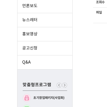
조회수
언론보도
파일
뉴스레터
홍보영상
공고신청
Q&A
맞춤형프로그램
이
다
전
음
맞
맞
초기창업패키지(사업화)
예비창업패키지(사업화
춤
춤
형
형
프
프