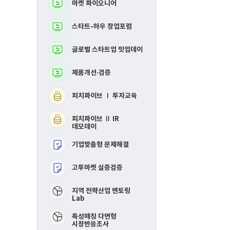
마켓 파이오니어
BM고도화
로
로
그
그
램
램
스타트-하우 창업포럼
MVP 제작지원
글로벌 스타트업 밋업데이
지역연합 창업활성화Ⅰ
투자교육​
제품개선·검증
지역연합 창업활성화 
IR데모데이​
피치파이브 Ⅰ 투자교육
RE-mastering​
피치파이브 Ⅱ IR
핀포인트 멘토링​
데모데이
기업맞춤형 문제해결
제품개선 및 시장검증​
고투마켓 실증검증
스타트-하우 창업포럼​
​지역 전략산업 멘토링
Lab
특성매칭 다면형
시장반응조사