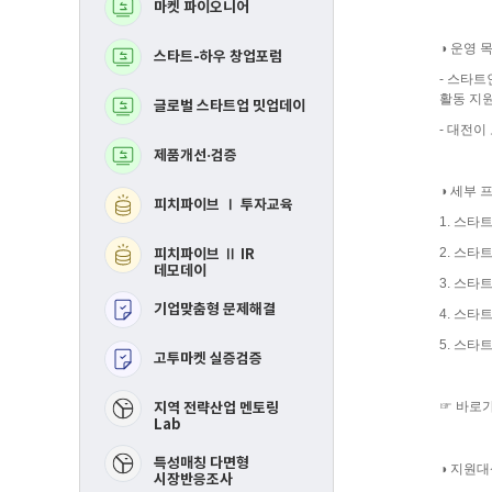
마켓 파이오니어
BM고도화
로
로
그
그
램
램
◑ 운영 
스타트-하우 창업포럼
MVP 제작지원
- 스타
활동 지
글로벌 스타트업 밋업데이
지역연합 창업활성화Ⅰ
투자교육​
- 대전이
제품개선·검증
지역연합 창업활성화 
IR데모데이​
◑ 세부 
피치파이브 Ⅰ 투자교육
RE-mastering​
1. 스타
2. 스타
피치파이브 Ⅱ IR
핀포인트 멘토링​
데모데이
3. 스타
기업맞춤형 문제해결
제품개선 및 시장검증​
4. 스타
5. 스타
고투마켓 실증검증
스타트-하우 창업포럼​
☞ 바로가
​지역 전략산업 멘토링
Lab
특성매칭 다면형
◑ 지원대
시장반응조사