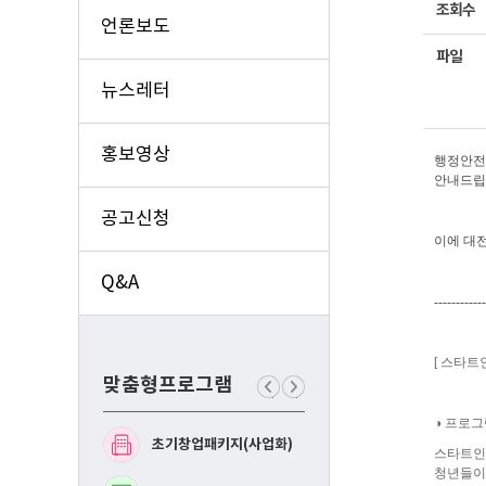
조회수
언론보도
파일
뉴스레터
홍보영상
행정안전
안내드립
공고신청
이에 대전
Q&A
------------
[ 스타트인
맞춤형프로그램
이
다
전
음
◑ 프로그
맞
맞
초기창업패키지(사업화)
예비창업패키지(사업화
춤
춤
스타트인로
형
형
청년들이
프
프