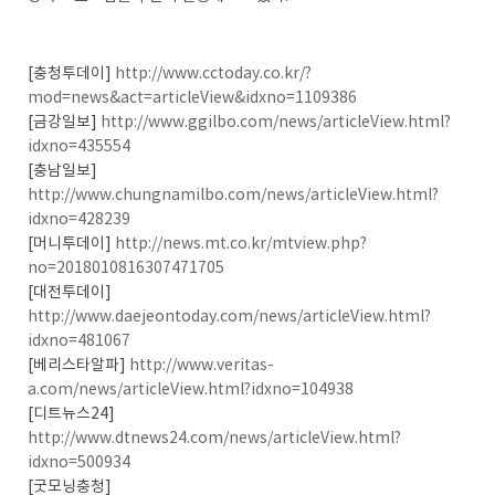
[충청투데이]
http://www.cctoday.co.kr/?
mod=news&act=articleView&idxno=1109386
[금강일보]
http://www.ggilbo.com/news/articleView.html?
idxno=435554
[충남일보]
http://www.chungnamilbo.com/news/articleView.html?
idxno=428239
[머니투데이]
http://news.mt.co.kr/mtview.php?
no=2018010816307471705
[대전투데이]
http://www.daejeontoday.com/news/articleView.html?
idxno=481067
[베리스타알파]
http://www.veritas-
a.com/news/articleView.html?idxno=104938
[디트뉴스24]
http://www.dtnews24.com/news/articleView.html?
idxno=500934
[굿모닝충청]