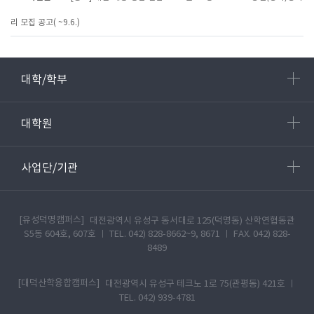
리 모집 공고( ~9.6.)
대학/학부
대학원
사업단/기관
[유성덕명캠퍼스]
대전광역시 유성구 동서대로 125(덕명동) 산학연협동관
S5동 604호, 607호 ㅣ TEL. 042) 828-8662~9, 8671 ㅣ FAX. 042) 828-
8489
[대덕산학융합캠퍼스]
대전광역시 유성구 테크노 1로 75(관평동) 421호 ㅣ
TEL. 042) 939-4781