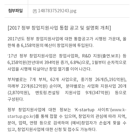
첨부파일
1487837529243.jpg
[2017 정부 창업지원사업 통합 공고 및 설명회 개최]
2017년도 정부 창업지원사업에 대한 통합공고가 시행된 가운데, 올
한해 총 6,158억원의 예산이 창업지원에 투입된다.
‘17년 정부 창업지원사업은 창업사업화, R&D 지원(출연.보조) 등
6,158억원(전년대비 394억원 증가, 6.8%)으로, 1월부터 순차적으로
사업을 시행해 되살아난 창업 열기를 이어 나간다.
부처별로는 7개 부처, 62개 사업으로, 중기청 26개(5,191억원),
미래부 22개(612억원) 순이며, 분야별로는 사업화 지원사업 20개
(2,870억원), 멘토링.컨설팅 지원사업 9개(347억원) 등으로
구성된다.
정부 창업지원사업에 대한 정보는 ‘K-startup 사이트’(
www.k-
startup.go.kr
)를 통해 접할 수 있으며, 창업자의 관심에 따라 지역,
분야, 업력, 연령 등으로 검색하여 (예비)창업자가 손쉽게 찾을 수
있고, 창업지원사업에 대한 신청 및 접수도 가능하다.