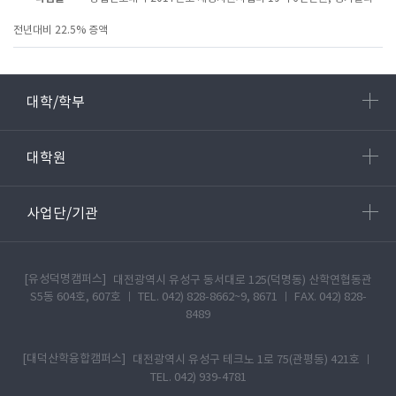
전년대비 22.5% 증액
대학/학부
대학원
사업단/기관
[유성덕명캠퍼스]
대전광역시 유성구 동서대로 125(덕명동) 산학연협동관
S5동 604호, 607호 ㅣ TEL. 042) 828-8662~9, 8671 ㅣ FAX. 042) 828-
8489
[대덕산학융합캠퍼스]
대전광역시 유성구 테크노 1로 75(관평동) 421호 ㅣ
TEL. 042) 939-4781