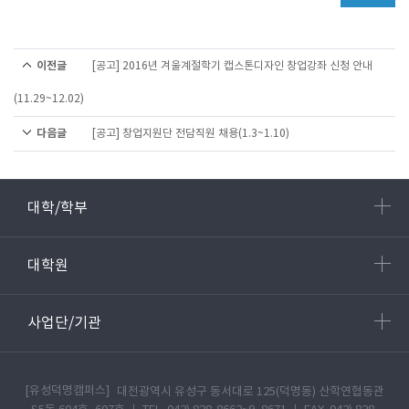
이전글
[공고] 2016년 겨울계절학기 캡스톤디자인 창업강좌 신청 안내
(11.29~12.02)
다음글
[공고] 창업지원단 전담직원 채용(1.3~1.10)
대학/학부
대학원
사업단/기관
[유성덕명캠퍼스]
대전광역시 유성구 동서대로 125(덕명동) 산학연협동관