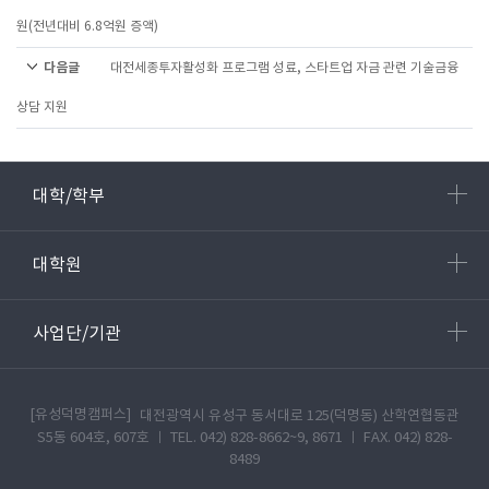
원(전년대비 6.8억원 증액)
다음글
대전세종투자활성화 프로그램 성료, 스타트업 자금 관련 기술금융
상담 지원
대학/학부
대학원
사업단/기관
[유성덕명캠퍼스]
대전광역시 유성구 동서대로 125(덕명동) 산학연협동관
S5동 604호, 607호 ㅣ TEL. 042) 828-8662~9, 8671 ㅣ FAX. 042) 828-
8489