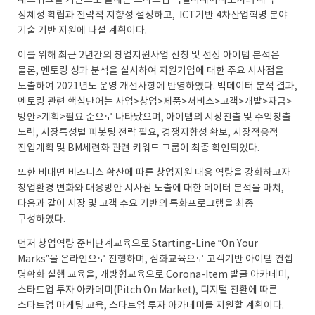
네트워크를 기반으로 올해는 스타트업 액셀러레이터로서의 대학
정체성 확립과 전략적 지향성 설정하고, ICT기반 4차산업혁명 분야
기술 기반 지원에 나설 계획이다.
이를 위해 최근 2년간의 창업지원사업 신청 및 선정 아이템 분석은
물론, 멘토링 성과 분석을 실시하여 지원기업에 대한 주요 시사점을
도출하여 2021년도 운영 개선사항에 반영하였다. 빅데이터 분석 결과,
멘토링 관련 핵심단어는 사업>창업>제품>서비스>고객>개발>자금>
방안>계획>필요 순으로 나타났으며, 아이템의 시장진출 및 수익창출
노력, 시장특성별 피봇팅 전략 필요, 경쟁지향성 확보, 시장적응적
진입계획 및 BM세련화 관련 키워드 그룹이 최종 확인되었다.
또한 비대면 비즈니스 확산에 따른 창업지원 대응 역량을 강화하고자
창업환경 변화와 대응방안 시사점 도출에 대한 데이터 분석을 마쳐,
다음과 같이 시장 및 고객 수요 기반의 특화프로그램을 최종
구성하였다.
먼저 창업역량 준비단계교육으로 Starting-Line “On Your
Marks”을 온라인으로 진행하며, 심화교육으로 고객기반 아이템 컨셉
명확화 실행 교육을, 개방형교육으로 Corona-Item 발굴 아카데미,
스타트업 투자 아카데미(Pitch On Market), 디지털 전환에 따른
스타트업 마케팅 교육, 스타트업 투자 아카데미를 지원할 계획이다.