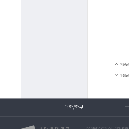
이전글
다음글
대학/학부
[유성덕명캠퍼스]