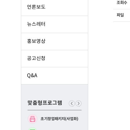
조회수
언론보도
파일
뉴스레터
홍보영상
공고신청
Q&A
맞춤형프로그램
이
다
전
음
맞
맞
초기창업패키지(사업화)
예비창업패키지(사업화
춤
춤
형
형
프
프