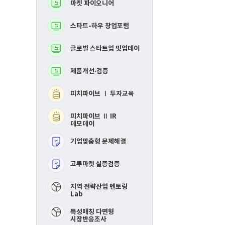
마켓 파이오니어
BM고도화
로
로
그
그
램
램
스타트-하우 창업포럼
MVP 제작지원
글로벌 스타트업 밋업데이
지역연합 창업활성화Ⅰ
투자교육​
제품개선·검증
지역연합 창업활성화 
IR데모데이​
피치파이브 Ⅰ 투자교육
RE-mastering​
피치파이브 Ⅱ IR
핀포인트 멘토링​
데모데이
기업맞춤형 문제해결
제품개선 및 시장검증​
고투마켓 실증검증
스타트-하우 창업포럼​
​지역 전략산업 멘토링
Lab
특성매칭 다면형
시장반응조사