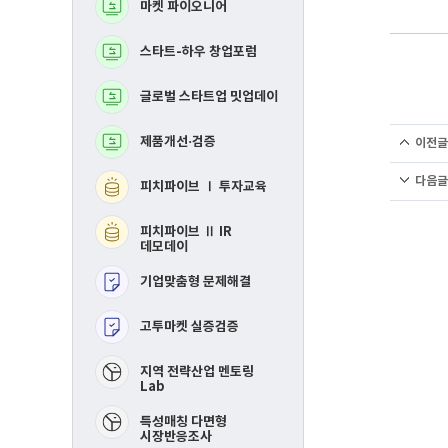
마켓 파이오니어
BM고도화
로
로
그
그
램
램
스타트-하우 창업포럼
MVP 제작지원
글로벌 스타트업 밋업데이
지역연합 창업활성화Ⅰ
투자교육​
제품개선·검증
이전글
지역연합 창업활성화 
IR데모데이​
다음글
피치파이브 Ⅰ 투자교육
RE-mastering​
피치파이브 Ⅱ IR
핀포인트 멘토링​
데모데이
기업맞춤형 문제해결
제품개선 및 시장검증​
고투마켓 실증검증
스타트-하우 창업포럼​
​지역 전략산업 멘토링
Lab
특성매칭 다면형
시장반응조사