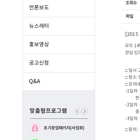
조회수
언론보도
파일
뉴스레터
[201
홍보영상
모두 1
관심 있
공고신청
□ 일시: 
□ 장소
Q&A
□ 강의
-1일차:
한국 및
-2일차:
맞춤형프로그램
중국시장
이
다
-3일차:
전
음
맞
맞
초기창업패키지(사업화)
예비창업패키지(사업화
□ 문의 
춤
춤
형
형
프
프