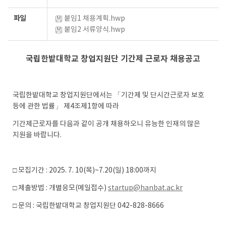
파일
붙임1 채용계획.hwp
붙임2 서류양식.hwp
국립한밭대학교 창업지원단
기간제 근로자 채용공고
국립한밭대학교 창업지원단에서는
「
기간제 및 단시간근로자 보호
등에 관한 법률
」
제
4
조제
1
항에
따라
기간제근로자를 다음과 같이 공개 채용하오니
유능한 인재의 많은
지원을 바랍니다
.
□
모집기간
: 2025. 7. 10(
목
)~7.20(
일
) 18:00
까지
□
제출방법
:
개별응모
(
메일접수
)
startup@hanbat.ac.kr
□
문의
:
국립한밭대학교 창업지원단
042-828-8666