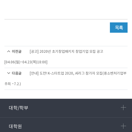
이전글
[공고] 2020년 초기창업패키지 창업기업 모집 공고
[04.06(월)~04.23(목)18:00]
다음글
[안내] 도전! K-스타트업 2020, Al리그 참가자 모집(중소벤처기업부
주최 ~7.2.)
대학/학부
대학원