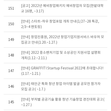
[공고] 2022년 예비창업패키지 예비창업자 모집(한밭대학
151
교 16명, ~3.17)
[안내] 스타트-하우 창업포럼 개최 안내(1/27~28 특강,
150
2/3~4 멘토링)
[안내] 창업진흥원, 2022년 창업기업지원서비스 바우처 모
149
집공고 안내(1.20.~1.27.)
[안내] 2022 중소벤처기업 및 소상공인 지원사업 설명회
148
개최(1.12.~2.11.)
[안내] GRAFFITI Startup Festival 2022에 초대합니다!
147
(1.17.~1.21.)
[안내] 태안군 특화 청년 창업 아이템 발굴 공모전 참가자
146
모집 공고( ~1.7.)
[안내] 부처별 공공기술 활용 청년 기술창업 경진대회 공고(
145
~1.27.)