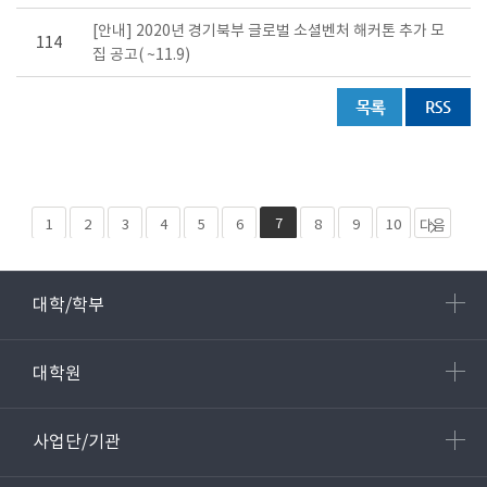
[안내] 2020년 경기북부 글로벌 소셜벤처 해커톤 추가 모
114
집 공고( ~11.9)
7
1
2
3
4
5
6
8
9
10
다음
페이
마지
지 10
막
대학/학부
개
페이
지 25
대학원
사업단/기관